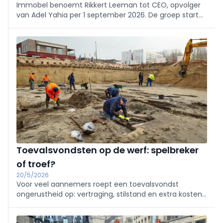
Immobel benoemt Rikkert Leeman tot CEO, opvolger
van Adel Yahia per 1 september 2026. De groep start
een nieuwe fase met strikte uitvoering, focus op
voltooiing en verhuur van de portefeuille in 2026-2027,
en selectieve groei via partnerschappen. Leeman
brengt ruime vastgoedervaring.
Toevalsvondsten op de werf: spelbreker
of troef?
20/5/2026
Voor veel aannemers roept een toevalsvondst
ongerustheid op: vertraging, stilstand en extra kosten.
Maar in de praktijk gaat het er anders aan toe. Wij
gingen in gesprek met Sam De Decker, archeoloog bij