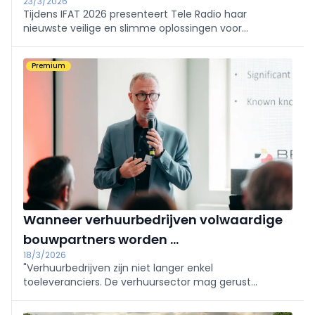
23/3/2026
Tijdens IFAT 2026 presenteert Tele Radio haar
nieuwste veilige en slimme oplossingen voor
draadloze besturing van industriële machines.
Bezoekers zijn welkom op stand C4.114 voor
Premium
demonstraties en deskundig advies.
Wanneer verhuurbedrijven volwaardige
bouwpartners worden ...
18/3/2026
"Verhuurbedrijven zijn niet langer enkel
toeleveranciers. De verhuursector mag gerust
beschouwd worden als een van de onmisbare
schakels in het bouwproces", vertelt Bill Olivier,