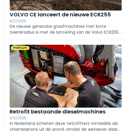
VOLVO CE lanceert de nieuwe ECR255
9/2/2026
De nieuwe generatie graafmachines met korte
zwenkradius is met de lancering van de Volvo ECR255
compleet. Deze 25 tonsgraafmachine is ontworpen
voor klanten die werken in krappe en veeleisende
Premium
omgevingen, zoals stedelijke werven, infrastructuur-
en nutswerken.
Retrofit bestaande dieselmachines
1/12/2025
In Nederland schieten deze ‘retrofitters’ inmiddels als
champignons uit de grond, omdat de wetgever daar