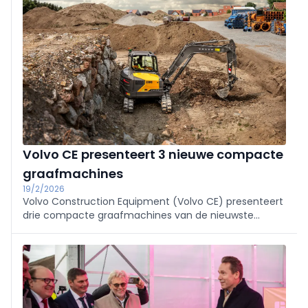
voorzitter van de Belgian Equipment Rental
Association.
Volvo CE presenteert 3 nieuwe compacte
graafmachines
19/2/2026
Volvo Construction Equipment (Volvo CE) presenteert
drie compacte graafmachines van de nieuwste
generatie: de ECR90 met korte draaicirkel, de EC65
graafmachine op rupsen en de EW65 graafmachine
op banden.