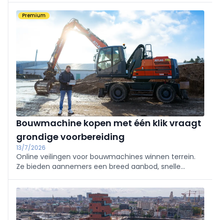
elektrische wiellader L90 Electric, de knikdumpers A30
Premium
en A40 Electric en de EWR150 Electric
bandengraafmachine
Bouwmachine kopen met één klik vraagt
grondige voorbereiding
13/7/2026
Online veilingen voor bouwmachines winnen terrein.
Ze bieden aannemers een breed aanbod, snelle
beschikbaarheid en een prijs die door biedingen tot
stand komt.