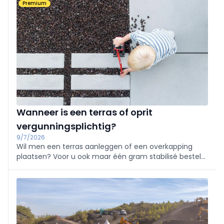
Premium
basis liggen van die ongenode schrikmomenten op
het einde van elke maand.
Wanneer is een terras of oprit
vergunningsplichtig?
9/7/2026
Wil men een terras aanleggen of een overkapping
plaatsen? Voor u ook maar één gram stabilisé bestelt,
bent u best op de hoogte van de regelgeving.
Wanneer is een vergunning vereist? Welke
vrijstellingen bestaan er? En waar moet u op letten bij
waterbeheer?