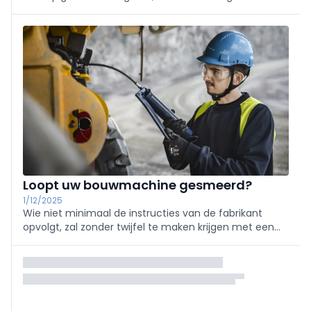
al strengere eisen rond werfemissies voorschrijft en
duidelijke doelen vooropstelt. Bouwbedrijven voelen de
urgentie: het komt eraan.
Loopt uw bouwmachine gesmeerd?
1/12/2025
Wie niet minimaal de instructies van de fabrikant
opvolgt, zal zonder twijfel te maken krijgen met een
onverwachte panne. En die zal veel meer geld en tijd
kosten dan een wekelijks smeerregime.