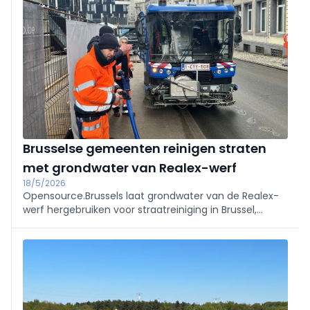
het agentschap Onroerend Erfgoed.
Brusselse gemeenten reinigen straten
met grondwater van Realex-werf
18/5/2026
Opensource.Brussels laat grondwater van de Realex-
werf hergebruiken voor straatreiniging in Brussel,
Etterbeek en Sint-Joost, in plaats van lozing in de
riolering.