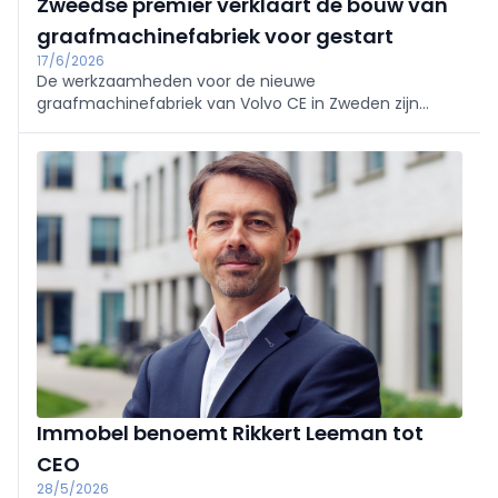
Zweedse premier verklaart de bouw van
graafmachinefabriek voor gestart
17/6/2026
De werkzaamheden voor de nieuwe
graafmachinefabriek van Volvo CE in Zweden zijn
officieel van start gegaan. De Zweedse premier Ulf
Kristersson en vicepremier Ebba Busch markeerden de
gelegenheid door ...
Immobel benoemt Rikkert Leeman tot
CEO
28/5/2026