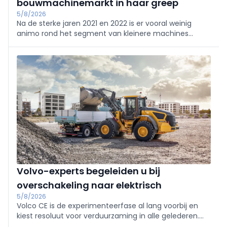
bouwmachinemarkt in haar greep
5/8/2026
Na de sterke jaren 2021 en 2022 is er vooral weinig
animo rond het segment van kleinere machines
onder 10 ton. De verkoopcijfers van grotere machines
ogen stabieler, maar ook daar geen vreugdetaferelen.
Volvo-experts begeleiden u bij
overschakeling naar elektrisch
5/8/2026
Volco CE is de experimenteerfase al lang voorbij en
kiest resoluut voor verduurzaming in alle gelederen.
Het perfecte bewijs daarvoor zijn de nieuwe