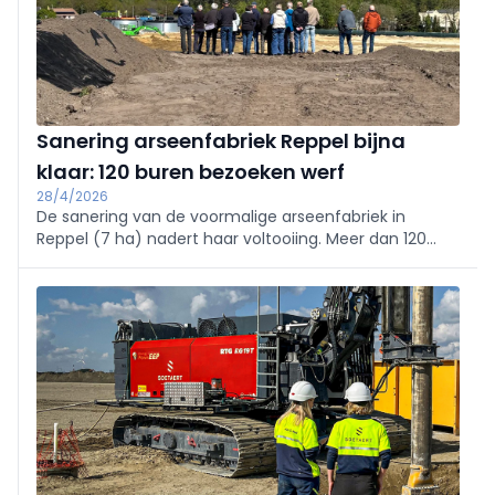
Sanering arseenfabriek Reppel bijna
klaar: 120 buren bezoeken werf
28/4/2026
De sanering van de voormalige arseenfabriek in
Reppel (7 ha) nadert haar voltooiing. Meer dan 120
buurtbewoners kregen vandaag een uitzonderlijk
werfbezoek, met zicht vanaf de acht meter hoge
saneringsberging. Sinds juni 2024 werd 312.000 m³
verontreinigde grond afgegraven, waarvan 245.000 m³
zwaar vervuild en veilig geborgen; 290.000 m³
grondwater werd gezuiverd en ca. 2.450 kg arseen
verwijderd, waardoor de historische verontreiniging
onder controle is. OVAM en de Vlaamse overheid
benadrukken transparantie en buurtbetrokkenheid. De
site krijgt een groene herinrichting en onderzoekt
plannen voor een zonnepark met batterijopslag.