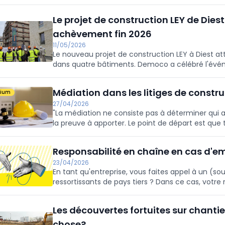
et d'un processus de construction plus efficace.
Le projet de construction LEY de Diest
achèvement fin 2026
11/05/2026
Le nouveau projet de construction LEY à Diest at
dans quatre bâtiments. Democo a célébré l'év
plante un arbre pour un impact durable via Tree
2026, à proximité de la gare, du centre-ville et 
Médiation dans les litiges de constr
mium
27/04/2026
"La médiation ne consiste pas à déterminer qui a r
la preuve à apporter. Le point de départ est que t
s'entendent vraiment et trouvent une solution q
Responsabilité en chaîne en cas d'emp
23/04/2026
En tant qu'entreprise, vous faites appel à un (s
ressortissants de pays tiers ? Dans ce cas, votre
ressortissants de pays tiers séjournent illégalem
Les découvertes fortuites sur chant
chose?