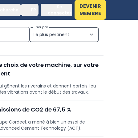
DEVENIR
Se
cherche
FR
connecter
MEMBRE
Trier par
Le plus pertinent
expand_more
le choix de votre machine, sur votre
ment
i gênent les riverains et donnent parfois lieu
es vibrations avant le début des travaux
ctionne une telle prévision, comment
et comment surveiller les vibrations
missions de CO2 de 67,5 %
roupe Cordeel, a mené à bien un essai de
gie Advanced Cement Technology (ACT).