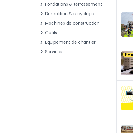
chevron_right
Fondations & terrassement
chevron_right
Demolition & recyclage
chevron_right
Machines de construction
chevron_right
Outils
chevron_right
Equipement de chantier
chevron_right
Services
Pre