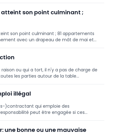
 atteint son point culminant ;
teint son point culminant ; 81 appartements
énement avec un drapeau de mât de mai et
byTree. L'achèvement est prévu pour fin
de Demer.
uction
aison ou qui a tort, il n'y a pas de charge de
outes les parties autour de la table
ui convienne à tout le monde."
loi illégal
ous-)contractant qui emploie des
 responsabilité peut être engagée si ces
ent en Belgique.
ier: une bonne ou une mauvaise