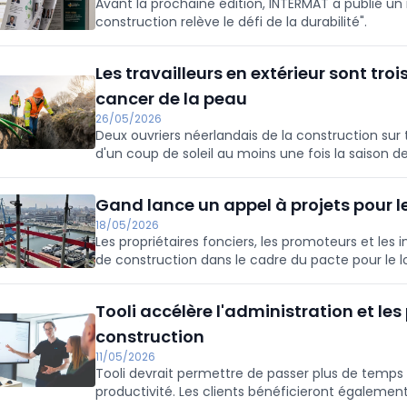
Avant la prochaine édition, INTERMAT a publié un n
construction relève le défi de la durabilité".
Les travailleurs en extérieur sont tro
cancer de la peau
26/05/2026
Deux ouvriers néerlandais de la construction sur tr
d'un coup de soleil au moins une fois la saison d
d'un coup de soleil grave.
Gand lance un appel à projets pour 
18/05/2026
Les propriétaires fonciers, les promoteurs et les
de construction dans le cadre du pacte pour le l
juin. S'ils fournissent au moins 40 % de logement
une plus grande flexibilité, des garanties et des co
Tooli accélère l'administration et le
signifie exactement vient d'être défini.
construction
11/05/2026
Tooli devrait permettre de passer plus de temps 
productivité. Les clients bénéficieront également