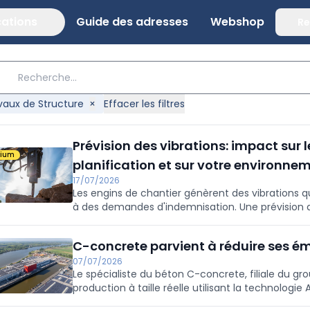
cations
Guide des adresses
Webshop
Re
vaux de Structure
×
Effacer les filtres
Prévision des vibrations: impact sur 
mium
planification et sur votre environne
17/07/2026
Les engins de chantier génèrent des vibrations qu
à des demandes d'indemnisation. Une prévision d
permet de limiter les risques. Mais comment fon
adapter votre parc de machines en conséquence 
C-concrete parvient à réduire ses é
pendant les travaux?
07/07/2026
Le spécialiste du béton C-concrete, filiale du g
production à taille réelle utilisant la technolo