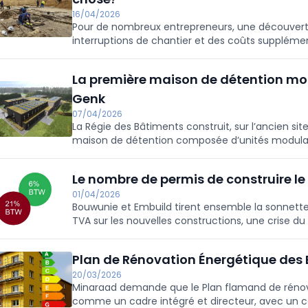
16/04/2026
Pour de nombreux entrepreneurs, une découverte
interruptions de chantier et des coûts supplément
différente. Nous en avons discuté avec Sam De 
de Flandre (Agentschap Onroerend Erfgoed).
La première maison de détention mod
Genk
07/04/2026
La Régie des Bâtiments construit, sur l’ancien si
maison de détention composée d’unités modulair
déjà été démolis et les fondations ...
Le nombre de permis de construire le
01/04/2026
Bouwunie et Embuild tirent ensemble la sonnette
TVA sur les nouvelles constructions, une crise du 
Plan de Rénovation Énergétique des
20/03/2026
Minaraad demande que le Plan flamand de rénov
comme un cadre intégré et directeur, avec un cale