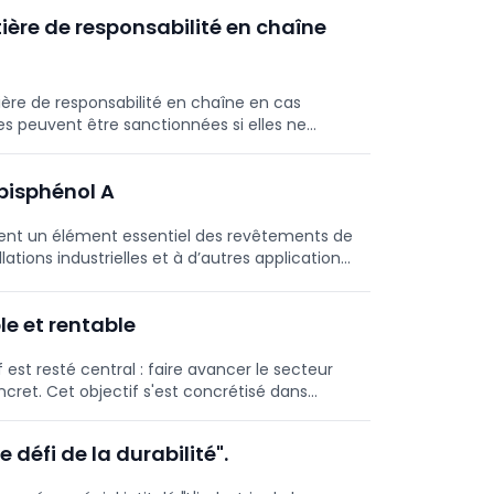
ière de responsabilité en chaîne
tière de responsabilité en chaîne en cas
ises peuvent être sanctionnées si elles ne
bisphénol A
uent un élément essentiel des revêtements de
lations industrielles et à d’autres applications
ésistantes et durables. Mais parallèlement, les
sphénol A, un composant couramment utilisé
le et rentable
est resté central : faire avancer le secteur
ncret. Cet objectif s'est concrétisé dans
oré en collaboration avec toutes les parties
e défi de la durabilité".