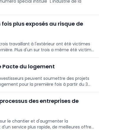
uméro spécial intitulé "L'industrie de la
is fois plus exposés au risque de
ois travaillant à l'extérieur ont été victimes
ernière. Plus d'un sur trois a même été victime
le Pacte du logement
 investisseurs peuvent soumettre des projets
ogement pour la première fois à partir du 3
s locatifs abordables, ils peuvent compter sur
nseils de la part de la ville. Ce que cela
s processus des entreprises de
sur le chantier et d'augmenter la
 d'un service plus rapide, de meilleures offres