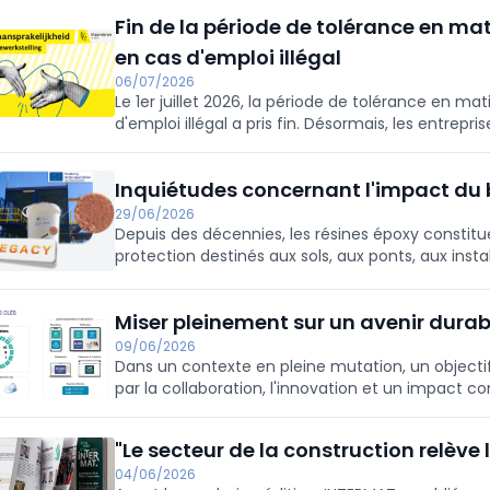
Fin de la période de tolérance en mat
en cas d'emploi illégal
06/07/2026
Le 1er juillet 2026, la période de tolérance en ma
d'emploi illégal a pris fin. Désormais, les entrepr
respectent pas les conditions requises.
Inquiétudes concernant l'impact du 
29/06/2026
Depuis des décennies, les résines époxy constit
protection destinés aux sols, aux ponts, aux instal
exigeantes. Elles sont en effet particulièrement r
inquiétudes grandissent quant à l'impact du bi
Miser pleinement sur un avenir durab
dans ces résines.
09/06/2026
Dans un contexte en pleine mutation, un objectif 
par la collaboration, l'innovation et un impact co
BuildForward 2030, le premier plan sectoriel élab
prenantes.
"Le secteur de la construction relève l
04/06/2026