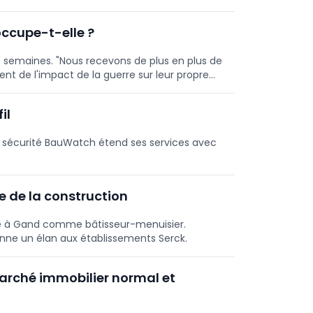
ccupe-t-elle ?
 semaines. "Nous recevons de plus en plus de
ent de l'impact de la guerre sur leur propre
s études de Bouwunie.
il
de sécurité BauWatch étend ses services avec
e de la construction
alle à Gand comme bâtisseur-menuisier.
onne un élan aux établissements Serck.
marché immobilier normal et