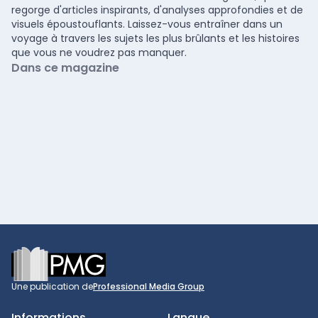
regorge d'articles inspirants, d'analyses approfondies et de
visuels époustouflants. Laissez-vous entraîner dans un
voyage à travers les sujets les plus brûlants et les histoires
que vous ne voudrez pas manquer.
Dans ce magazine
Footer
Une publication de
Professional Media Group
Informations
Langue