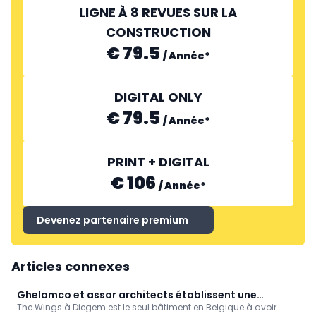
LIGNE À 8 REVUES SUR LA
CONSTRUCTION
€ 79.5
/
Année
*
DIGITAL ONLY
€ 79.5
/
Année
*
PRINT + DIGITAL
€ 106
/
Année
*
Devenez partenaire premium
Articles connexes
Ghelamco et assar architects établissent une
The Wings à Diegem est le seul bâtiment en Belgique à avoir
nouvelle norme