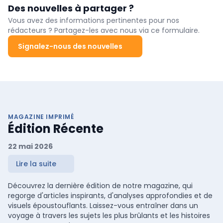
systèmes composites d'isolation thermique. En outre, fischer
Des nouvelles à partager ?
des fixations.
propose la cheville pour isolant FID/FID II.
Vous avez des informations pertinentes pour nos
rédacteurs ? Partagez-les avec nous via ce formulaire.
Signalez-nous des nouvelles
MAGAZINE IMPRIMÉ
Édition Récente
22 mai 2026
Lire la suite
Découvrez la dernière édition de notre magazine, qui
regorge d'articles inspirants, d'analyses approfondies et de
visuels époustouflants. Laissez-vous entraîner dans un
voyage à travers les sujets les plus brûlants et les histoires