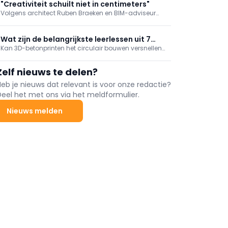
betaalbaar. In plaats van complexe mallen te
"Creativiteit schuilt niet in centimeters"
bouwen kan er namelijk quasi direct ...
Volgens architect Ruben Braeken en BIM-adviseur
Johny Verstegen gelden standaardisatie en
modulariteit als een cruciale sleutel tot een
efficiëntere, betaalbare en meer circulaire
Wat zijn de belangrijkste leerlessen uit 7
bouwpraktijk. Met hun project Mosard ...
Kan 3D-betonprinten het circulair bouwen versnellen?
interactieve workshops rond circulair
Hoe een omkeerbaar gebouw ontwerpen? Kan een
bouwen?
circulaire bouwoplossing worden beschermd? Op
Zelf nieuws te delen?
deze en veel meer vragen kwam een antwoord
tijdens ...
Heb je nieuws dat relevant is voor onze redactie?
Deel het met ons via het meldformulier.
Nieuws melden