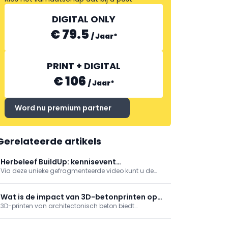
DIGITAL ONLY
€ 79.5
/
Jaar
*
PRINT + DIGITAL
€ 106
/
Jaar
*
Word nu premium partner
Gerelateerde artikels
Herbeleef BuildUp: kennisevent
Via deze unieke gefragmenteerde video kunt u de
brandveiligheid
diverse webinars en projectvideo's nu selectief
herbekijken ...
Wat is de impact van 3D-betonprinten op
3D-printen van architectonisch beton biedt
het ontwerp- en bouwproces?
ontwerpers niet alleen een bijna oneindige
vormvrijheid, maar maakt deze meteen ook