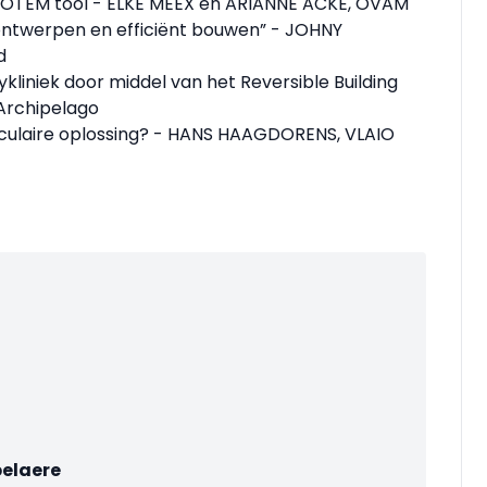
 TOTEM tool - ELKE MEEX en ARIANNE ACKE, OVAM
r ontwerpen en efficiënt bouwen” - JOHNY
d
liniek door middel van het Reversible Building
Archipelago
irculaire oplossing? - HANS HAAGDORENS, VLAIO
belaere