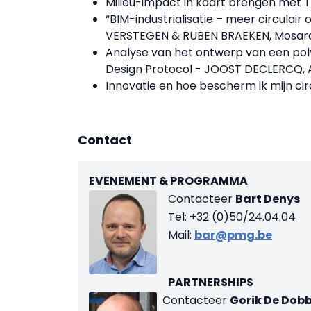
Milieu-impact in kaart brengen met
“BIM-industrialisatie – meer circulai
VERSTEGEN & RUBEN BRAEKEN, Mosar
Analyse van het ontwerp van een polyk
Design Protocol - JOOST DECLERCQ, 
Innovatie en hoe bescherm ik mijn c
Contact
EVENEMENT & PROGRAMMA
Contacteer
Bart Denys
Tel: +32 (0)50/24.04.04
Mail:
bar@pmg.be
PARTNERSHIPS
Contacteer
Gorik De Dob