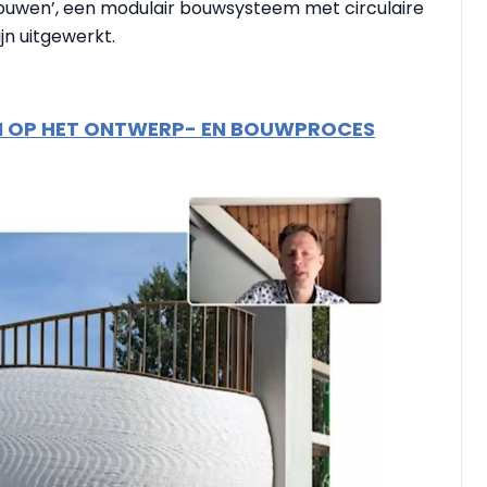
uwen’, een modulair bouwsysteem met circulaire
n uitgewerkt.
EN OP HET ONTWERP- EN BOUWPROCES