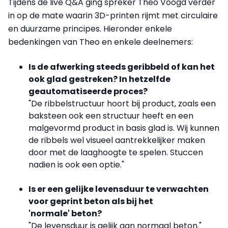
Tijdens de live Q&A ging spreker Theo Voogd verder
in op de mate waarin 3D-printen rijmt met circulaire
en duurzame principes. Hieronder enkele
bedenkingen van Theo en enkele deelnemers:
Is de afwerking steeds geribbeld of kan het
ook glad gestreken? In hetzelfde
geautomatiseerde proces?
"De ribbelstructuur hoort bij product, zoals een
baksteen ook een structuur heeft en een
malgevormd product in basis glad is. Wij kunnen
de ribbels wel visueel aantrekkelijker maken
door met de laaghoogte te spelen. Stuccen
nadien is ook een optie."
Is er een gelijke levensduur te verwachten
voor geprint beton als bij het
'normale' beton?
"De levensduur is gelijk aan normaal beton."