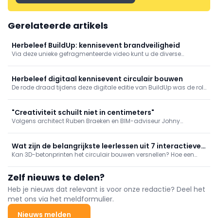
Gerelateerde artikels
Herbeleef BuildUp: kennisevent brandveiligheid
Via deze unieke gefragmenteerde video kunt u de diverse
webinars en projectvideo's nu selectief herbekijken ...
Herbeleef digitaal kennisevent circulair bouwen
De rode draad tijdens deze digitale editie van BuildUp was de rol
van bouwindustrialisatie en digitalisatie in het circulaire
bouwproces. Via deze unieke gefragmenteerde video kunt u de
diverse webinars nu selectief herbekijken ...
"Creativiteit schuilt niet in centimeters"
Volgens architect Ruben Braeken en BIM-adviseur Johny
Verstegen gelden standaardisatie en modulariteit als een
cruciale sleutel tot een efficiëntere, betaalbare en meer circulaire
bouwpraktijk. Met hun project Mosard ...
Wat zijn de belangrijkste leerlessen uit 7 interactieve
Kan 3D-betonprinten het circulair bouwen versnellen? Hoe een
workshops rond circulair bouwen?
omkeerbaar gebouw ontwerpen? Kan een circulaire
bouwoplossing worden beschermd? Op deze en veel meer
Zelf nieuws te delen?
vragen kwam een antwoord tijdens ...
Heb je nieuws dat relevant is voor onze redactie? Deel het
met ons via het meldformulier.
Nieuws melden