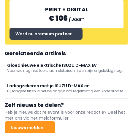
PRINT + DIGITAL
€ 106
/
Jaar
*
Word nu premium partner
Gerelateerde artikels
Gloednieuwe elektrische ISUZU D-MAX EV
Voor wie nog niet toe is aan elektrisch rijden, zijn er gelukkig nog
genoeg andere opties om milieuvriendelijker te reizen. Denk
bijvoorbeeld aan hybride auto's of auto's op groen gas. Deze
voertuigen stoten minder CO2 uit en dragen dus bij aan een
Ladingzekeren met je ISUZU D-MAX en
schonere lucht. Bovendien zijn ze vaak ook nog eens zuiniger in
Bij langere ritten is het belangrijk om regelmatig een korte stop te
aanhangwagen.
verbruik, wat weer goed is voor de portemonnee. Dus als je nog
maken om te controleren of je lading nog stevig vastzit. Trillingen
twijfelt over elektrisch rijden, zijn er genoeg alternatieven om toch
tijdens het rijden kunnen ervoor zorgen dat de spanbanden
Zelf nieuws te delen?
een steentje bij te dragen aan een duurzamere wereld.
loskomen, wat gevaarlijke situaties kan veroorzaken. Door even te
controleren of alles nog goed vastzit, voorkom je dat je lading
Heb je nieuws dat relevant is voor onze redactie? Deel het
gaat schuiven of zelfs van je voertuig afvalt. Neem dus af en toe
met ons via het meldformulier.
de tijd om de veiligheid van je lading te checken en maak indien
nodig de spanbanden weer goed vast. Veiligheid voor alles!
Nieuws melden