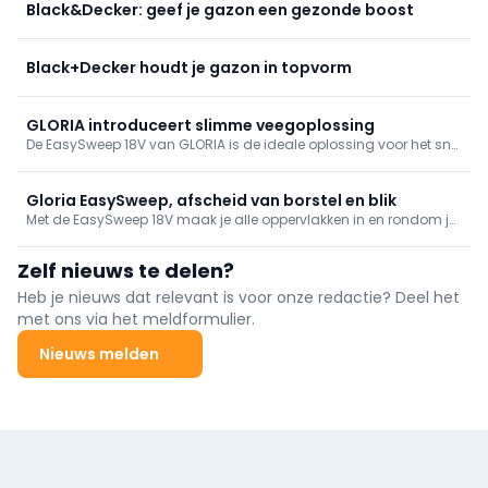
Black&Decker: geef je gazon een gezonde boost
Black+Decker houdt je gazon in topvorm
GLORIA introduceert slimme veegoplossing
De EasySweep 18V van GLORIA is de ideale oplossing voor het snel
en efficiënt schoonmaken van zowel binnen- als
buitenoppervlakken. Met zijn accu-aandrijving en doordachte
borstels verwijdert hij moeiteloos bladeren, grind en ander vuil
Gloria EasySweep, afscheid van borstel en blik
van verschillende ondergronden. De zijborstels zorgen voor een
Met de EasySweep 18V maak je alle oppervlakken in en rondom je
net resultaat, zelfs in lastige hoekjes. Met een werkbreedte van 40
huis moeiteloos schoon. Dankzij het draadloze accu-
cm en een zwenkbare handgreep is de EasySweep comfortabel
veegsysteem hoef je geen rekening te houden met stopcontacten
Zelf nieuws te delen?
in het gebruik, zelfs op oneffen terrein. Met softgrip-wielen en
en snoeren. Het ingebouwde led-werklicht zorgt ervoor dat je zelfs
verstelbare stang is deze veegmachine ergonomisch en licht te
in donkere hoekjes geen vuil meer over het hoofd ziet. Geen last
Heb je nieuws dat relevant is voor onze redactie? Deel het
hanteren.
van opwaaiend stof of extra opruimwerk, want dit handige
met ons via het meldformulier.
apparaat vangt vuil meteen op. Ideaal voor het snel
schoonmaken van je terras, garage of vloeren binnenshuis.
Nieuws melden