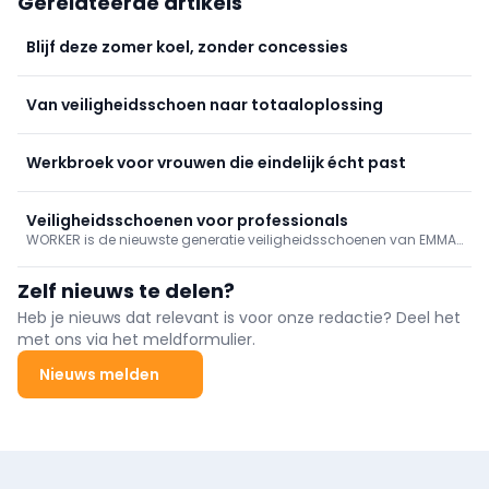
Gerelateerde artikels
Blijf deze zomer koel, zonder concessies
Van veiligheidsschoen naar totaaloplossing
Werkbroek voor vrouwen die eindelijk écht past
Veiligheidsschoenen voor professionals
WORKER is de nieuwste generatie veiligheidsschoenen van EMMA
Safety Footwear, speciaal ontworpen voor vakmensen die
dagelijks topprestaties leveren. De schoen combineert
Zelf nieuws te delen?
betrouwbaarheid, comfort en duurzaamheid, essentieel
gereedschap in sectoren waar werkschoenen meer zijn dan
Heb je nieuws dat relevant is voor onze redactie? Deel het
alleen een accessoire. Met stabiliteit, ondersteuning en een
met ons via het meldformulier.
stevige, knellende pasvorm biedt WORKER maximale grip en
slijtvastheid op uiteenlopende ondergronden. Of je nu op een
Nieuws melden
bouwplaats werkt, in een magazijn of in een industriële
omgeving, met WORKER ben je klaar voor lange werkdagen.