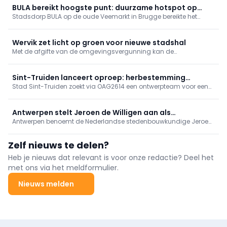
BULA bereikt hoogste punt: duurzame hotspot op
Stadsdorp BULA op de oude Veemarkt in Brugge bereikte het
Brugse Veemarkt
hoogste punt. Er komen 89 appartementen, 3.500 m² handel en
een markthal met plein en park. Supermarkt en (para)medische
praktijken tekenen in; fossielvrije energie via geothermie. Eerste
Wervik zet licht op groen voor nieuwe stadshal
intrek midden 2027.
Met de afgifte van de omgevingsvergunning kan de
langverwachte herontwikkeling van de Oosthovesite in Wervik een
nieuwe fase ingaan. Het project vormt het sluitstuk van een
bredere herwaardering van een strategisch gelegen ...
Sint-Truiden lanceert oproep: herbestemming
Stad Sint-Truiden zoekt via OAG2614 een ontwerpteam voor een
stadskantoor en school
ontwikkelingsvisie en financieel haalbaarheidsonderzoek naar
hergebruik van voormalig stadskantoor en school om
stadsdiensten te centraliseren, met mogelijk aanvullend
Antwerpen stelt Jeroen de Willigen aan als
programma (bv. wonen). Interesse indienen tot 30 juni 2026;
Antwerpen benoemt de Nederlandse stedenbouwkundige Jeroen
stadsbouwmeester
begeleiding door Team Vlaams Bouwmeester.
de Willigen tot stadsbouwmeester voor vijf jaar vanaf 1 juli 2026.
Hij bewaakt de ruimtelijke kwaliteit en langetermijnvisie van grote
Zelf nieuws te delen?
projecten en verbindt beleid en sector. De Willigen is pa
Heb je nieuws dat relevant is voor onze redactie? Deel het
met ons via het meldformulier.
Nieuws melden