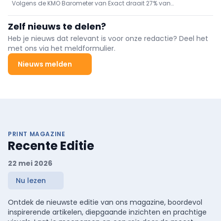
programma (bv. wonen). Interesse indienen tot 30 juni 2026;
Volgens de KMO Barometer van Exact draait 27% van
biedt 10% groei
begeleiding door Team Vlaams Bouwmeester.
bouwprojecten verlies door gebrek aan realtime inzicht en lage
digitalisering op de werf. 90% verwacht met volledig project- en
Zelf nieuws te delen?
capaciteitszicht circa 10% extra omzet. Inflatie en laattijdige
betalingen (gem. €20.000) drukken marges.
Heb je nieuws dat relevant is voor onze redactie? Deel het
met ons via het meldformulier.
Nieuws melden
PRINT MAGAZINE
Recente Editie
22 mei 2026
Nu lezen
Ontdek de nieuwste editie van ons magazine, boordevol
inspirerende artikelen, diepgaande inzichten en prachtige