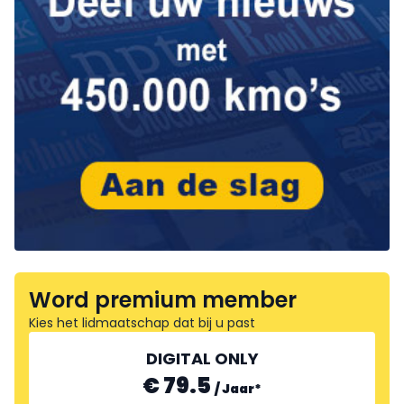
Word premium member
Kies het lidmaatschap dat bij u past
DIGITAL ONLY
€ 79.5
/
Jaar
*