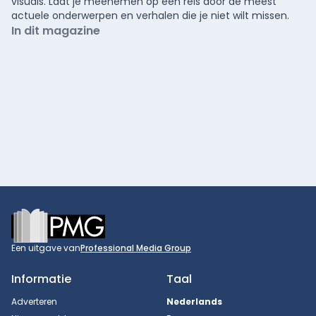
visuals. Laat je meenemen op een reis door de meest
actuele onderwerpen en verhalen die je niet wilt missen.
In dit magazine
Footer
Een uitgave van
Professional Media Group
Informatie
Taal
Adverteren
Nederlands