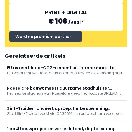
PRINT + DIGITAL
€ 106
/
Jaar
*
Word nu premium partner
Gerelateerde artikels
EU riskeert laag-CO2-cement uit interne markt te
EEB waarschuwt: door focus op dure, onzekere CO2-afvang sluit
sluiten
EU goedkope laagkoolstofcementen uit. Minder klinker,
alternatieve binders en circulariteit kunnen nu 40-70% CO2
besparen; vraag om prestatie-eisen in normen en aanbesteding.
Roeselare bouwt meest duurzame stadhuis ter
Het nieuwe stadhuis van Roeselare kreeg het hoogste BREEAM-
wereld: BREEAM Outstanding
label (‘Outstanding’) en geldt zo als meest duurzame ter wereld.
Het verenigt erfgoed en circulariteit, bespaart 1,4 miljoen liter
drinkwater/jaar, verbruikt 30% minder verwarmingsenergie via
Sint-Truiden lanceert oproep: herbestemming
warmtenet en zonne-energie, met 95% eigenverbruik.
Stad Sint-Truiden zoekt via OAG2614 een ontwerpteam voor een
stadskantoor en school
ontwikkelingsvisie en financieel haalbaarheidsonderzoek naar
hergebruik van voormalig stadskantoor en school om
stadsdiensten te centraliseren, met mogelijk aanvullend
1 op 4 bouwprojecten verlieslatend; digitalisering