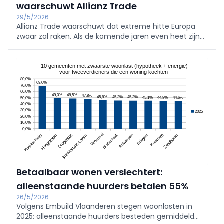
waarschuwt Allianz Trade
29/5/2026
Allianz Trade waarschuwt dat extreme hitte Europa
zwaar zal raken. Als de komende jaren even heet zijn
als de recordjaren sinds 2014, verliezen Frankrijk,
Duitsland, Italië en Spanje in 2026-2030 5–7% groei,
goed voor honderden miljarden. België wordt
eveneens getroffen.
Betaalbaar wonen verslechtert:
alleenstaande huurders betalen 55%
26/5/2026
Volgens Embuild Vlaanderen stegen woonlasten in
2025: alleenstaande huurders besteden gemiddeld