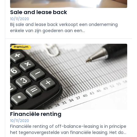
Sale and lease back
10/11/2020
Bij sale and lease back verkoopt een onderneming
enkele van zijn goederen aan een
leasingmaatschappij, om ze daarna meteen terug te
krijgen onder de vorm van een financiële lease.
Premium
Financiële renting
10/11/2020
Financiële renting of off-balance-leasing is in principe
het tegenovergestelde van financiële leasing. Het doel