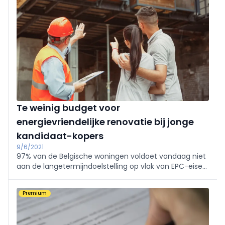
af uit cijfers van het federaal Planbureau.
Te weinig budget voor
energievriendelijke renovatie bij jonge
kandidaat-kopers
9/6/2021
97% van de Belgische woningen voldoet vandaag niet
aan de langetermijndoelstelling op vlak van EPC-eisen.
Heel wat kredietaanvragers kopen dus een woning die
aangepakt moet worden. Kandidaat-kopers hebben
Premium
daarvoor echter vaak geen plan of budget.