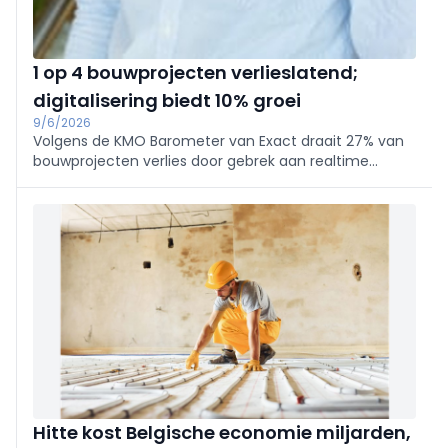
1 op 4 bouwprojecten verlieslatend;
digitalisering biedt 10% groei
9/6/2026
Volgens de KMO Barometer van Exact draait 27% van
bouwprojecten verlies door gebrek aan realtime
inzicht en lage digitalisering op de werf. 90% verwacht
met volledig project- en capaciteitszicht circa 10%
extra omzet. Inflatie en laattijdige betalingen (gem.
€20.000) drukken marges.
Hitte kost Belgische economie miljarden,