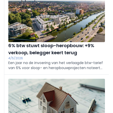
6% btw stuwt sloop-heropbouw: +9%
verkoop, belegger keert terug
4/5/2026
Een jaar na de invoering van het verlaagde btw-tarief
van 6% voor sloop- en heropbouwprojecten noteert
Dewaele Vastgoedgroep een verkoopstijging van ruim
9%, terwijl de bredere nieuwbouwmarkt blijft
verzwakken.