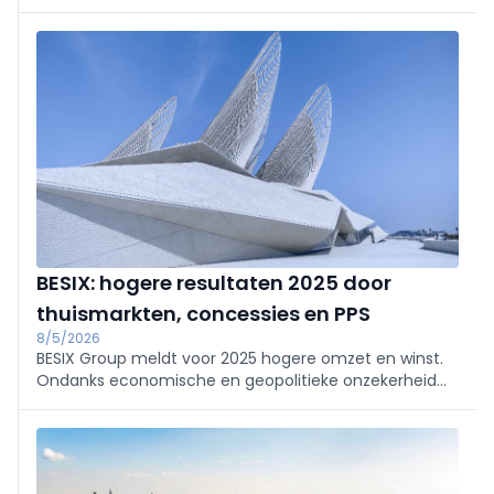
55% van hun inkomen (tot 66% in Vlaams-Brabant),
tweeverdieners-kopers 34%. Grote verschillen per
gemeente (Knokke-Heist 69%, Menen 20%). Oplossing:
sneller, meer en compacter bouwen en vlottere
vergunningen.
BESIX: hogere resultaten 2025 door
thuismarkten, concessies en PPS
8/5/2026
BESIX Group meldt voor 2025 hogere omzet en winst.
Ondanks economische en geopolitieke onzekerheid
realiseerde het positieve resultaten in de meeste
activiteiten, dankzij gedisciplineerde aanbestedingen,
evenwichtige risicoprofielen, sterke
kasstroomzichtbaarheid en diversificatie via
concessies en PPS.