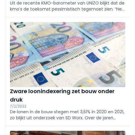
Uit de recente KMO-barometer van UNIZO blijkt dat de
kmo’s de toekomst pessimistisch tegemoet zien. “Het
is oorlog in Europa en dat treft ons allemaal”, zegt
gedelegeerd bestuurder Danny van Assche. “Ook de
ondernemers lijden net zoals de gezinnen onder de
huidige economische omstandigheden."
Zware loonindexering zet bouw onder
druk
7/2/2022
De lonen in de bouw stegen met 3,51% in 2020 en 2021,
zo blijkt uit onderzoek van SD Worx. Over de jaren
2021-2022 zal de totale indexering naar verwachting
oplopen tot zeker 7%, zo leidt de Confederatie Bouw