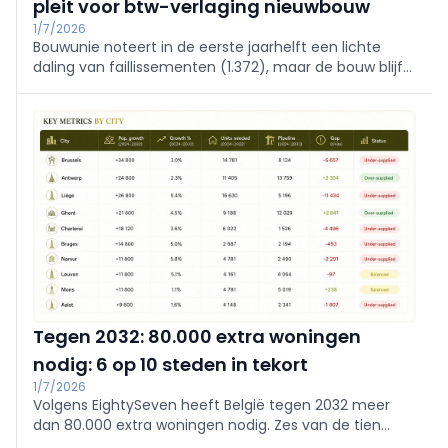
pleit voor btw-verlaging nieuwbouw
1/7/2026
Bouwunie noteert in de eerste jaarhelft een lichte
daling van faillissementen (1.372), maar de bouw blijft
verzwakt, vooral nieuwbouw. Ze vraagt btw-verlaging
voor de enige eigen woning en huurwoningen
(minstens 15 jaar), plus actie rond gronden, leegstand
en rechtszekerheid.
Tegen 2032: 80.000 extra woningen
nodig: 6 op 10 steden in tekort
1/7/2026
Volgens EightySeven heeft België tegen 2032 meer
dan 80.000 extra woningen nodig. Zes van de tien
grootste steden kampen met tekorten, vooral Luik