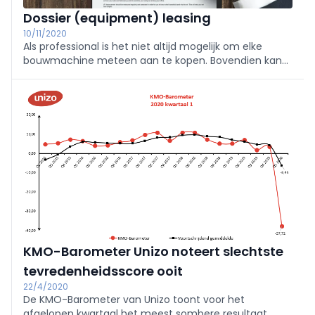
Dossier (equipment) leasing
10/11/2020
Als professional is het niet altijd mogelijk om elke
bouwmachine meteen aan te kopen. Bovendien kan
het zijn dat u een bepaalde machine slechts eenmalig
nodig hebt. In dergelijke gevallen kan het aangewezen
zijn om te kiezen voor leasing.
KMO-Barometer Unizo noteert slechtste
tevredenheidsscore ooit
22/4/2020
De KMO-Barometer van Unizo toont voor het
afgelopen kwartaal het meest sombere resultaat