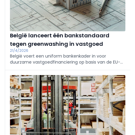
België lanceert één bankstandaard
tegen greenwashing in vastgoed
21/4/2026
België voert een uniform bankenkader in voor
duurzame vastgoedfinanciering op basis van de EU-
taxonomie. Dit moet greenwashing tegengaan,
transparantie verhogen en investeringen in
energiezuinige gebouwen versnellen.