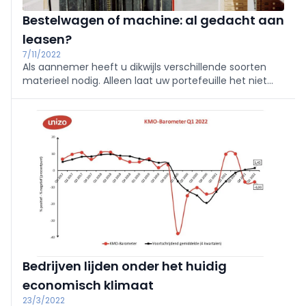
Bestelwagen of machine: al gedacht aan
leasen?
7/11/2022
Als aannemer heeft u dikwijls verschillende soorten
materieel nodig. Alleen laat uw portefeuille het niet
altijd toe om daarvoor direct een investering te doen.
In zo’n geval kan leasen een voordelige oplossing zijn.
Bedrijven lijden onder het huidig
economisch klimaat
23/3/2022