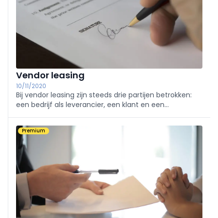
Vendor leasing
10/11/2020
Bij vendor leasing zijn steeds drie partijen betrokken:
een bedrijf als leverancier, een klant en een
leasingmaatschappij. De leverancier of vendor biedt
dan zijn goederen aan binnen huur- of
Premium
leasingcontracten.