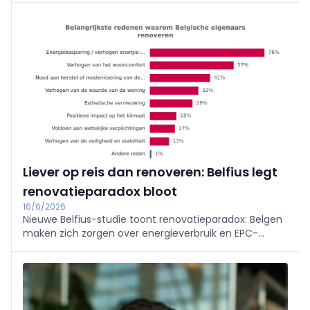
(10.400), Brussel (6.200) en Charleroi (4.100).
Antwerpen, Gent en Leuven lijken beter voorbereid;
innovaties kunnen versnellen.
Liever op reis dan renoveren: Belfius legt
renovatieparadox bloot
16/6/2026
Nieuwe Belfius-studie toont renovatieparadox: Belgen
maken zich zorgen over energieverbruik en EPC-
waarde, maar geven prioriteit aan reizen en aankopen.
Complexiteit en financiering (25-50k, vaak boven
budget) remmen af. Belfius belooft begeleiding, tools,
partnernetwerk en verzekering.