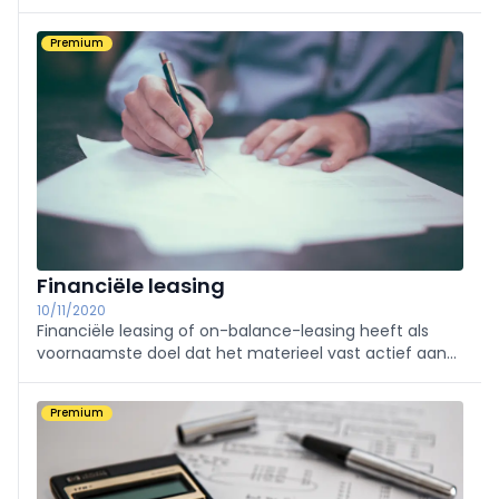
van deze leasevorm is immers voornamelijk het
gebruik van (bijvoorbeeld) de bouwmachine.
Premium
Financiële leasing
10/11/2020
Financiële leasing of on-balance-leasing heeft als
voornaamste doel dat het materieel vast actief aan
het einde van de leasingperiode eigendom wordt van
de leasingnemer.
Premium