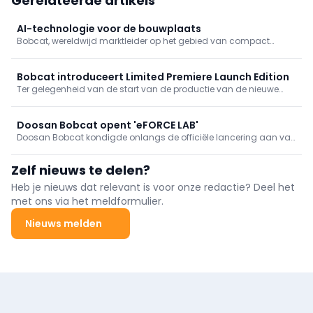
Gerelateerde artikels
AI-technologie voor de bouwplaats
Bobcat, wereldwijd marktleider op het gebied van compact
bouwmaterieel, onthulde tijdens CES 2026 een aantal
baanbrekende technologieën die de manier van werken in de
bouw zullen veranderen.
Bobcat introduceert Limited Premiere Launch Edition
Ter gelegenheid van de start van de productie van de nieuwe
minigraafmachines van 1 tot 2 ton uit de R2-serie brengt Bobcat
een speciale, limited-edition uit van de nieuwe topmodellen.
Doosan Bobcat opent 'eFORCE LAB'
Doosan Bobcat kondigde onlangs de officiële lancering aan van
het eFORCE LAB., een onderzoeks- en ontwikkelingscentrum (R&D)
dat zich toelegt op batterijpakketten, gericht op het bevorderen
Zelf nieuws te delen?
van de volgende generatie elektrificatietechnologieën voor
bouwmachines.
Heb je nieuws dat relevant is voor onze redactie? Deel het
met ons via het meldformulier.
Nieuws melden