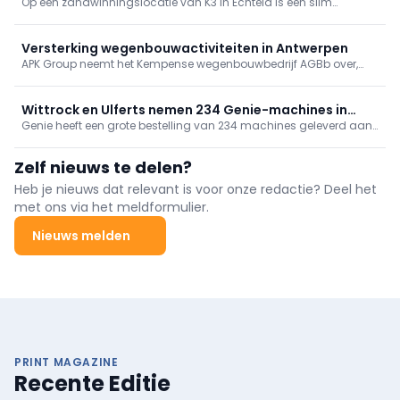
Op een zandwinningslocatie van K3 in Echteld is een slim
bouwen
laadplein gerealiseerd dat lokaal opgewekte zonne-energie
direct inzet voor het laden van elektrisch bouwmaterieel.
Versterking wegenbouwactiviteiten in Antwerpen
APK Group neemt het Kempense wegenbouwbedrijf AGBb over,
onderdeel van B&R Bouwgroep. Met deze strategische overname
groeien de wegenbouwactiviteiten van APK Group met ongeveer
15%.
Wittrock en Ulferts nemen 234 Genie-machines in
Genie heeft een grote bestelling van 234 machines geleverd aan
gebruik, incl. superboom
Wittrock Group, Ulferts & Wittrock en Ulferts. Het pakket omvat
next‑gen GS-schaarliften, TraX-rupshoogwerkers en een
Zelf nieuws te delen?
ZX‑135/70 “super boom”. Met deze levering rondt Genie een
grootschalig investeringsproject bij de betrokken bedrijven af.
Heb je nieuws dat relevant is voor onze redactie? Deel het
met ons via het meldformulier.
Nieuws melden
PRINT MAGAZINE
Recente Editie