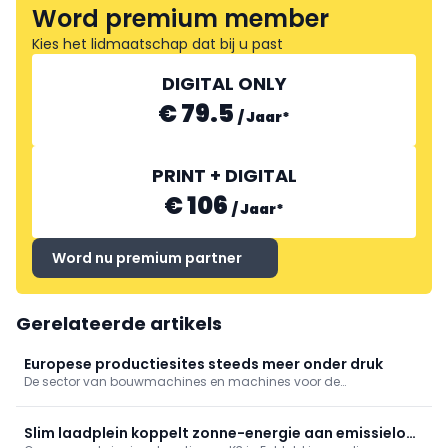
Word premium member
Kies het lidmaatschap dat bij u past
DIGITAL ONLY
€ 79.5
/
Jaar
*
PRINT + DIGITAL
€ 106
/
Jaar
*
Word nu premium partner
Gerelateerde artikels
Europese productiesites steeds meer onder druk
De sector van bouwmachines en machines voor de
bouwmaterialenindustrie kijkt met toenemende bezorgdheid
naar de komende maanden. Niet langer conjuncturele
schommelingen, maar structurele problemen wegen op de
Slim laadplein koppelt zonne-energie aan emissieloos
vooruitzichten.