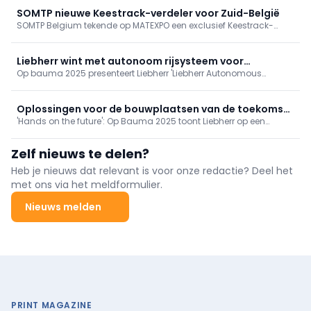
SOMTP nieuwe Keestrack-verdeler voor Zuid-België
SOMTP Belgium tekende op MATEXPO een exclusief Keestrack-
dealer-contract voor de regio Wallonië en het Franstalige
Brussels Hoofdstedelijk Gewest.
Liebherr wint met autonoom rijsysteem voor
Op bauma 2025 presenteert Liebherr 'Liebherr Autonomous
wielladers
Operations' als nieuwste technologische innovatie vanuit de
fabriek in Bischofshofen. Het in eigen huis ontwikkelde autonome
rijsysteem herdefinieert efficiëntie en veiligheid bij het gebruik van
Oplossingen voor de bouwplaatsen van de toekomst
wielladers.
'Hands on the future': Op Bauma 2025 toont Liebherr op een
op Bauma 2025
oppervlakte van ongeveer 14.000 m2 meer dan 70
toekomstgerichte exhibits uit verschillende productsegmenten.
Zelf nieuws te delen?
Veel primeurs verwacht.
Heb je nieuws dat relevant is voor onze redactie? Deel het
met ons via het meldformulier.
Nieuws melden
PRINT MAGAZINE