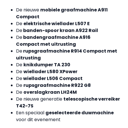
De nieuwe
mobiele graafmachine A911
Compact
De
elektrische wiellader L507 E
De
banden-spoor kraan A922 Rail
De
bandengraafmachine A916
Compact met uitrusting
De
rupsgraafmachine R914 Compact met
uitrusting
De
knikdumper TA 230
De
wiellader L580 XPower
De
wiellader L506 Compact
De
rupsgraafmachine R922 G8
De
overslagkraan LH24M
De nieuwe generatie
telescopische verreiker
T42-7S
Een speciaal
geselecteerde duwmachine
voor dit evenement