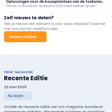
rijsysteem herdefinieert efficiëntie en veiligheid bij het gebruik van
Oplossingen voor de bouwplaatsen van de toekomst
wielladers.
'Hands on the future': Op Bauma 2025 toont Liebherr op een
op Bauma 2025
oppervlakte van ongeveer 14.000 m2 meer dan 70
toekomstgerichte exhibits uit verschillende productsegmenten.
Zelf nieuws te delen?
Veel primeurs verwacht.
Heb je nieuws dat relevant is voor onze redactie? Deel het
met ons via het meldformulier.
Nieuws melden
PRINT MAGAZINE
Recente Editie
22 mei 2026
Nu lezen
Ontdek de nieuwste editie van ons magazine, boordevol
inspirerende artikelen, diepgaande inzichten en prachtige