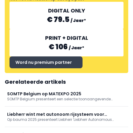
DIGITAL ONLY
€ 79.5
/
Jaar
*
PRINT + DIGITAL
€ 106
/
Jaar
*
Word nu premium partner
Gerelateerde artikels
SOMTP Belgium op MATEXPO 2025
SOMTP Belgium presenteert een selectie toonaangevende
machines uit het gamma, die de inzet voor innovatie, prestaties
en duurzaamheid perfect illustreren.
Liebherr wint met autonoom rijsysteem voor
Op bauma 2025 presenteert Liebherr 'Liebherr Autonomous
wielladers
Operations' als nieuwste technologische innovatie vanuit de
fabriek in Bischofshofen. Het in eigen huis ontwikkelde autonome