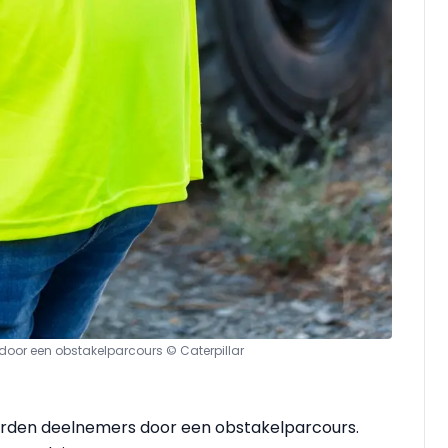
oor een obstakelparcours © Caterpillar
den deelnemers door een obstakelparcours.