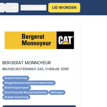
LID WORDEN
ek
NL
Aanmelden
BERGERAT MONNOYEUR
BRUSSELSESTEENWEG 340, OVERIJSE 3090
Graafmachines
Wegenbouwmachinetoebehoren
Warmtepompen
Groothandel Bouwmachines
Matexpo
Atelier Inrichting