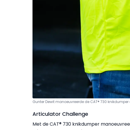
Gunter Dewit manoeuvreerde de CAT® 730 knikdumper d
Articulator Challenge
Met de CAT® 730 knikdumper manoeuvreer