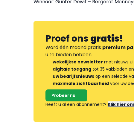
Winnaar: Gunter Dewit – Bergerat Monnoy
Proef ons
gratis
!
Word één maand gratis
premium pa
u te bieden hebben.
wekelijkse newsletter
met nieuws ui
digitale toegang
tot 35 vakbladen en
uw bedrijfsnieuws
op een selectie v
maximale zichtbaarheid
voor uw bed
Probeer nu
Heeft u al een abonnement?
Klik hier o