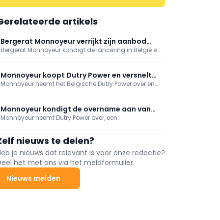
Gerelateerde artikels
Bergerat Monnoyeur verrijkt zijn aanbod
Bergerat Monnoyeur kondigt de lancering in België en
met Faresin-verreikers
Luxemburg aan van zijn aanbod Faresin Industries-
verreikers. Dankzij dit strategische partnerschap kan
de distributeur zijn klanten een volledig gamma
Monnoyeur koopt Dutry Power en versnelt
overslag- en hefmaterieel aanbieden.
Monnoyeur neemt het Belgische Dutry Power over en
groei in energieverhuur
versterkt zo zijn positie in de verhuur van
energieoplossingen. De overname ondersteunt de
groei in tijdelijke stroomvoorziening, generatorverhuur
Monnoyeur kondigt de overname aan van
en industriële energie in België.
Monnoyeur neemt Dutry Power over, een
Dutry Power
toonaangevend Belgisch bedrijf gespecialiseerd in
de kortetermijnverhuur van energieoplossingen.Deze
Zelf nieuws te delen?
overname versterkt de verhuuractiviteiten van de
groep.
Heb je nieuws dat relevant is voor onze redactie?
Deel het met ons via het meldformulier.
Nieuws melden