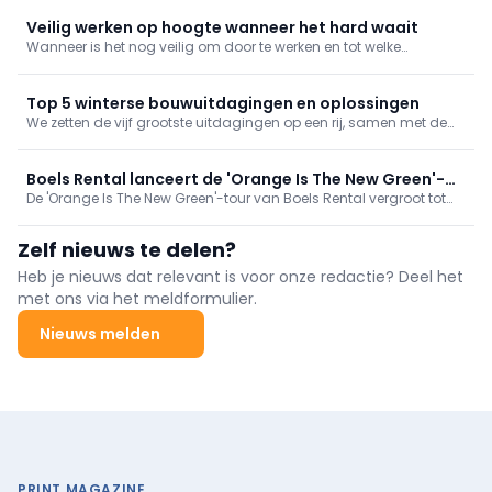
Veilig werken op hoogte wanneer het hard waait
Wanneer is het nog veilig om door te werken en tot welke
windkracht kunt u een hoogwerker gebruiken? In dit artikel leest u
waar u op moet letten bij harde wind.
Top 5 winterse bouwuitdagingen en oplossingen
We zetten de vijf grootste uitdagingen op een rij, samen met de
beste manieren om deze aan te pakken. Zo blijft u ook in de winter
efficiënt doorwerken.
Boels Rental lanceert de 'Orange Is The New Green'-
De 'Orange Is The New Green'-tour van Boels Rental vergroot tot
tour
november 2023 het bewustzijn over duurzaam bouwen in België.
Professionals kunnen er duurzaam materieel testen om hen te
Zelf nieuws te delen?
helpen de overstap naar deze technologieën te maken.
Heb je nieuws dat relevant is voor onze redactie? Deel het
met ons via het meldformulier.
Nieuws melden
PRINT MAGAZINE