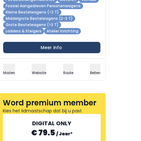
Fossiel Aangedreven Personenwagens
Kleine Bestelwagens (<2 T)
Middelgrote Bestelwagens (2-3 T)
Grote Bestelwagens (>3 T)
Ladders & Steigers
Atelier Inrichting
Meer info
Mailen
Website
Route
Bellen
Word premium member
Kies het lidmaatschap dat bij u past
DIGITAL ONLY
€ 79.5
/
Jaar
*