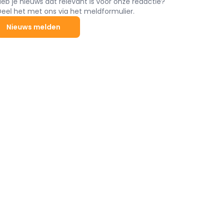
Heb je nieuws dat relevant is voor onze redactie?
Deel het met ons via het meldformulier.
Nieuws melden