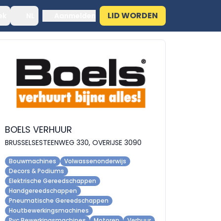
LID WORDEN
ek
NL
Aanmelden
BOELS VERHUUR
BRUSSELSESTEENWEG 330, OVERIJSE 3090
Bouwmachines
Volwassenonderwijs
Decors & Podiums
Elektrische Gereedschappen
Handgereedschappen
Pneumatische Gereedschappen
Houtbewerkingsmachines
Pvc Bewerkingsmachines
Motoren
Verhuur