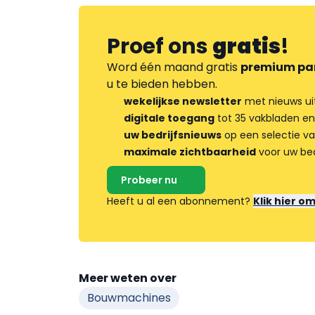
Proef ons
gratis
!
Word één maand gratis
premium pa
u te bieden hebben.
wekelijkse newsletter
met nieuws ui
digitale toegang
tot 35 vakbladen en
uw bedrijfsnieuws
op een selectie v
maximale zichtbaarheid
voor uw bed
Probeer nu
Heeft u al een abonnement?
Klik hier o
Meer weten over
Bouwmachines