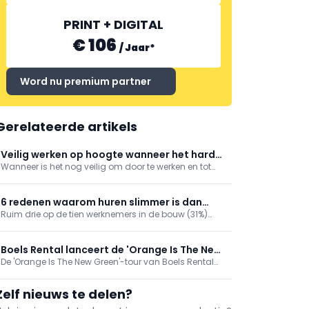
PRINT + DIGITAL
€ 106
/
Jaar
*
Word nu premium partner
Gerelateerde artikels
Veilig werken op hoogte wanneer het hard
Wanneer is het nog veilig om door te werken en tot
waait
welke windkracht kunt u een hoogwerker gebruiken?
In dit artikel leest u waar u op moet letten bij harde
wind.
6 redenen waarom huren slimmer is dan
Ruim drie op de tien werknemers in de bouw (31%)
kopen
geven aan dat hun organisatie machines en
gereedschappen huurt. Om meerdere redenen. Deze
redenen worden hieronder kort toegelicht.
Boels Rental lanceert de 'Orange Is The New
De 'Orange Is The New Green'-tour van Boels Rental
Green'-tour
vergroot tot november 2023 het bewustzijn over
duurzaam bouwen in België. Professionals kunnen er
Zelf nieuws te delen?
duurzaam materieel testen om hen te helpen de
overstap naar deze technologieën te maken.