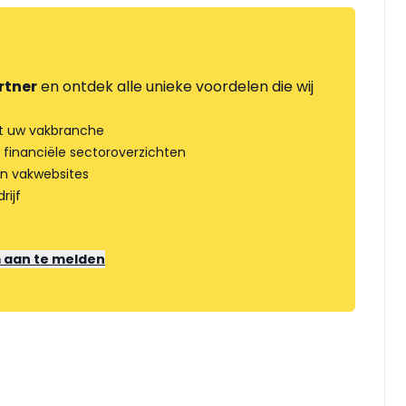
rtner
en ontdek alle unieke voordelen die wij
t uw vakbranche
 financiële sectoroverzichten
an vakwebsites
rijf
m aan te melden