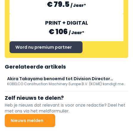
€ 79.5
/
Jaar
*
PRINT + DIGITAL
€ 106
/
Jaar
*
Word nu premium partner
Gerelateerde artikels
Akira Takayama benoemd tot Division Director
KOBELCO Construction Machinery Europe B.V. (KCME) kondigt met
Cranes Division Kobelco
genoegen de benoeming aan van Akira (Andy) Takayama tot
Division Director van de Cranes Division.
Zelf nieuws te delen?
Heb je nieuws dat relevant is voor onze redactie? Deel het
met ons via het meldformulier.
Nieuws melden