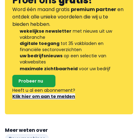
Proef ons
gratis
!
Word één maand gratis
premium partner
en
ontdek alle unieke voordelen die wij u te
bieden hebben.
wekelijkse newsletter
met nieuws uit uw
vakbranche
digitale toegang
tot 35 vakbladen en
financiële sectoroverzichten
uw bedrijfsnieuws
op een selectie van
vakwebsites
maximale zichtbaarheid
voor uw bedrijf
Probeer nu
Heeft u al een abonnement?
Klik hier om aan te melden
Meer weten over