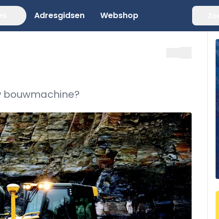
es
Adresgidsen
Webshop
Zo
 uw bouwmachine?