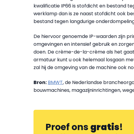
kwalificatie IP66 is stofdicht en bestand t
werklamp dan is ze naast stofdicht ook bes
bestand tegen langdurige onderdompeling
De hiervoor genoemde IP-waarden zijn pri
omgevingen en intensief gebruik en zorgen
doen. De crème-de-la-crème als het gaat o
armatuur kunt u ook helemaal losgaan me
zal hij de omgeving van de machine ook nog
Bron:
BMWT
, de Nederlandse brancheorga
bouwmachines, magazijninrichtingen, we
Proef ons
gratis
!