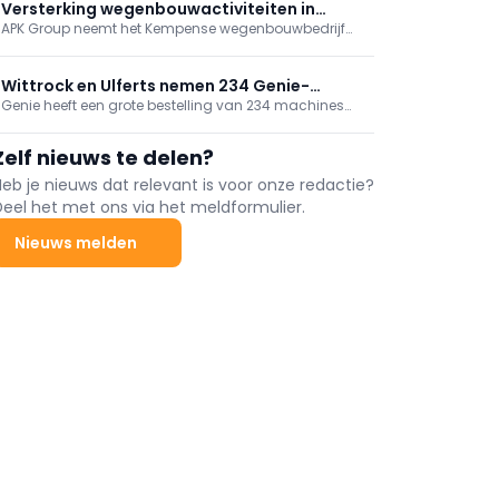
elektrisch bouwmaterieel.
Versterking wegenbouwactiviteiten in
APK Group neemt het Kempense wegenbouwbedrijf
Antwerpen
AGBb over, onderdeel van B&R Bouwgroep. Met deze
strategische overname groeien de
wegenbouwactiviteiten van APK Group met ongeveer
Wittrock en Ulferts nemen 234 Genie-
15%.
Genie heeft een grote bestelling van 234 machines
machines in gebruik, incl. superboom
geleverd aan Wittrock Group, Ulferts & Wittrock en
Ulferts. Het pakket omvat next‑gen GS-schaarliften,
Zelf nieuws te delen?
TraX-rupshoogwerkers en een ZX‑135/70 “super
boom”. Met deze levering rondt Genie een
Heb je nieuws dat relevant is voor onze redactie?
grootschalig investeringsproject bij de betrokken
Deel het met ons via het meldformulier.
bedrijven af.
Nieuws melden