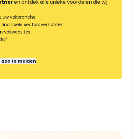
rtner
en ontdek alle unieke voordelen die wij
t uw vakbranche
 financiële sectoroverzichten
an vakwebsites
rijf
m aan te melden