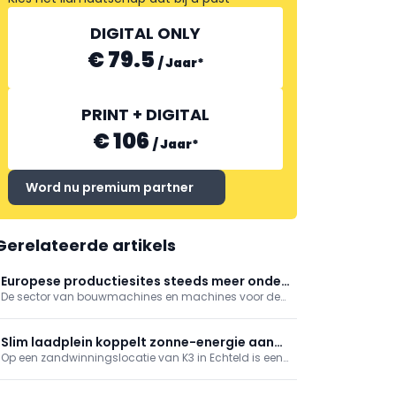
DIGITAL ONLY
€ 79.5
/
Jaar
*
PRINT + DIGITAL
€ 106
/
Jaar
*
Word nu premium partner
Gerelateerde artikels
Europese productiesites steeds meer onder
De sector van bouwmachines en machines voor de
druk
bouwmaterialenindustrie kijkt met toenemende
bezorgdheid naar de komende maanden. Niet
langer conjuncturele schommelingen, maar
Slim laadplein koppelt zonne-energie aan
structurele problemen wegen op de vooruitzichten.
Op een zandwinningslocatie van K3 in Echteld is een
emissieloos bouwen
slim laadplein gerealiseerd dat lokaal opgewekte
zonne-energie direct inzet voor het laden van