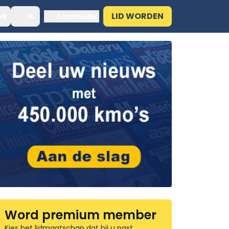
LID WORDEN
ek
NL
Aanmelden
Word premium member
Kies het lidmaatschap dat bij u past