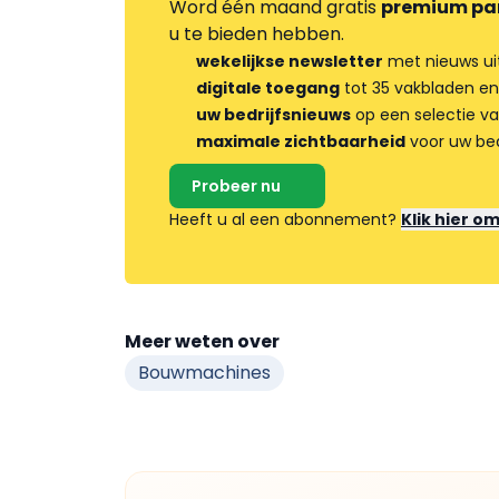
Word één maand gratis
premium pa
u te bieden hebben.
wekelijkse newsletter
met nieuws ui
digitale toegang
tot 35 vakbladen en
uw bedrijfsnieuws
op een selectie v
maximale zichtbaarheid
voor uw bed
Probeer nu
Heeft u al een abonnement?
Klik hier o
Meer weten over
Bouwmachines