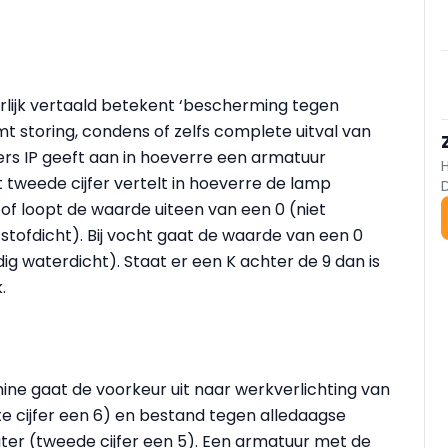
terlijk vertaald betekent ‘bescherming tegen
mt storing, condens of zelfs complete uitval van
tters IP geeft aan in hoeverre een armatuur
t tweede cijfer vertelt in hoeverre de lamp
stof loopt de waarde uiteen van een 0 (niet
stofdicht). Bij vocht gaat de waarde van een 0
ig waterdicht). Staat er een K achter de 9 dan is
k.
ne gaat de voorkeur uit naar werkverlichting van
ste cijfer een 6) en bestand tegen alledaagse
er (tweede cijfer een 5). Een armatuur met de