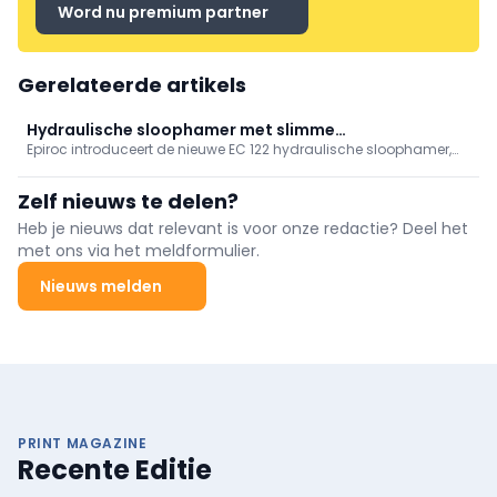
Word nu premium partner
Gerelateerde artikels
Hydraulische sloophamer met slimme
Epiroc introduceert de nieuwe EC 122 hydraulische sloophamer,
onderhoudsfuncties
ontwikkeld voor een betere hanteerbaarheid, een langere
levensduur en eenvoudiger onderhoud.
Zelf nieuws te delen?
Heb je nieuws dat relevant is voor onze redactie? Deel het
met ons via het meldformulier.
Nieuws melden
PRINT MAGAZINE
Recente Editie