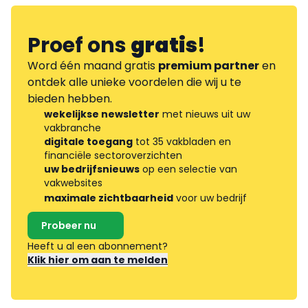
Proef ons
gratis
!
Word één maand gratis
premium partner
en
ontdek alle unieke voordelen die wij u te
bieden hebben.
wekelijkse newsletter
met nieuws uit uw
vakbranche
digitale toegang
tot 35 vakbladen en
financiële sectoroverzichten
uw bedrijfsnieuws
op een selectie van
vakwebsites
maximale zichtbaarheid
voor uw bedrijf
Probeer nu
Heeft u al een abonnement?
Klik hier om aan te melden