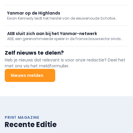
Bedienersgericht ontwerp. De nieuwe SV39 van Yanmar CE vult
het 3,5–4,0 ton segment aan met een compacte machine die
meer aankan.
Yanmar op de Highlands
Ewan Kennedy leidt het herstel van de eeuwenoude Schotse
veengebieden – en leidt tegelijkertijd de volgende generatie op
om ze te beschermen. Hij doet dat o.a. met behulp van Yanmar-
bouwmachines.
AEB sluit zich aan bij het Yanmar-netwerk
AEB, een gerenommeerde speler in de Franse bouwsector sinds
meerdere decennia, heeft zich onlangs aangesloten bij het
officiële dealernetwerk van Yanmar CE EMEA. Dit is een kans voor
Zelf nieuws te delen?
twee bedrijven met gedeelde waarden om elkaar te versterken.
Heb je nieuws dat relevant is voor onze redactie? Deel het
met ons via het meldformulier.
Nieuws melden
PRINT MAGAZINE
Recente Editie