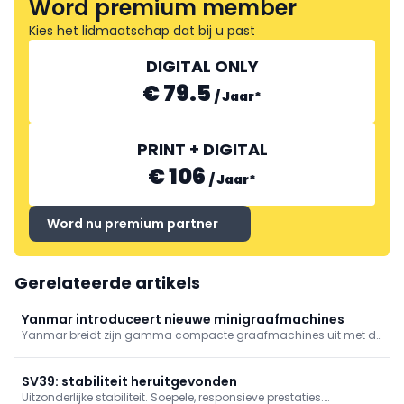
Word premium member
Kies het lidmaatschap dat bij u past
DIGITAL ONLY
€ 79.5
/
Jaar
*
PRINT + DIGITAL
€ 106
/
Jaar
*
Word nu premium partner
Gerelateerde artikels
Yanmar introduceert nieuwe minigraafmachines
Yanmar breidt zijn gamma compacte graafmachines uit met de
nieuwe SV26-7 en ViO27-7. Beide modellen zijn ontwikkeld voor de
dagelijkse realiteit op moderne bouwplaatsen
SV39: stabiliteit heruitgevonden
Uitzonderlijke stabiliteit. Soepele, responsieve prestaties.