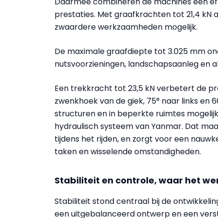
Daarmee combineren de machines een eff
prestaties. Met graafkrachten tot 21,4 kN a
zwaardere werkzaamheden mogelijk.
De maximale graafdiepte tot 3.025 mm onde
nutsvoorzieningen, landschapsaanleg e
Een trekkracht tot 23,5 kN verbetert de pr
zwenkhoek van de giek, 75° naar links en 6
structuren en in beperkte ruimtes mogelijk
hydraulisch systeem van Yanmar. Dat maakt
tijdens het rijden, en zorgt voor een nauw
taken en wisselende omstandigheden.
Stabiliteit en controle, waar het we
Stabiliteit stond centraal bij de ontwikkel
een uitgebalanceerd ontwerp en een verste