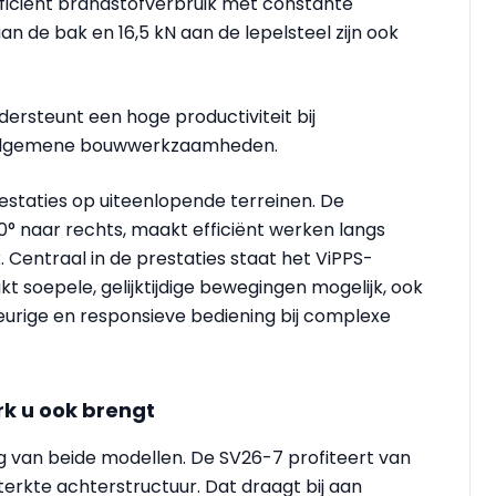
iciënt brandstofverbruik met constante
an de bak en 16,5 kN aan de lepelsteel zijn ook
rsteunt een hoge productiviteit bij
n algemene bouwwerkzaamheden.
estaties op uiteenlopende terreinen. De
0° naar rechts, maakt efficiënt werken langs
. Centraal in de prestaties staat het ViPPS-
 soepele, gelijktijdige bewegingen mogelijk, ook
keurige en responsieve bediening bij complexe
rk u ook brengt
ing van beide modellen. De SV26-7 profiteert van
rkte achterstructuur. Dat draagt bij aan