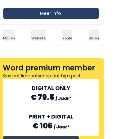
Meer info
Mailen
Website
Route
Bellen
Word premium member
Kies het lidmaatschap dat bij u past
DIGITAL ONLY
€ 79.5
/
Jaar
*
PRINT + DIGITAL
€ 106
/
Jaar
*