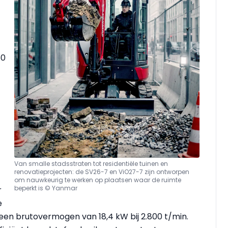
50
Van smalle stadsstraten tot residentiële tuinen en
renovatieprojecten: de SV26-7 en ViO27-7 zijn ontworpen
om nauwkeurig te werken op plaatsen waar de ruimte
beperkt is © Yanmar
r
e
een brutovermogen van 18,4 kW bij 2.800 t/min.