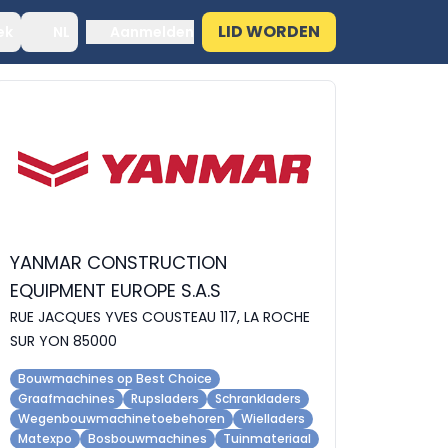
LID WORDEN
ek
NL
Aanmelden
YANMAR CONSTRUCTION
EQUIPMENT EUROPE S.A.S
RUE JACQUES YVES COUSTEAU 117, LA ROCHE
SUR YON 85000
Bouwmachines op Best Choice
Graafmachines
Rupsladers
Schrankladers
Wegenbouwmachinetoebehoren
Wielladers
Matexpo
Bosbouwmachines
Tuinmateriaal