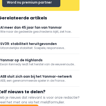
Word nu premium partner
Gerelateerde artikels
Al meer dan 45 jaar fan van Yanmar
Wie naar de gedeelde geschiedenis kijkt, ziet hoe
consequent Eberhard innovatie in de praktijk brengt.
De eerste YANMAR-machine die het bedrijf
operationeel inzette, kwam in 1981: een YB25L-
SV39: stabiliteit heruitgevonden
graafmachine.
Uitzonderlijke stabiliteit. Soepele, responsieve
prestaties. Bedienersgericht ontwerp. De nieuwe SV39
van Yanmar CE vult het 3,5–4,0 ton segment aan met
een compacte machine die meer aankan.
Yanmar op de Highlands
Ewan Kennedy leidt het herstel van de eeuwenoude
Schotse veengebieden – en leidt tegelijkertijd de
volgende generatie op om ze te beschermen. Hij doet
dat o.a. met behulp van Yanmar-bouwmachines.
AEB sluit zich aan bij het Yanmar-netwerk
AEB, een gerenommeerde speler in de Franse
bouwsector sinds meerdere decennia, heeft zich
onlangs aangesloten bij het officiële dealernetwerk
Zelf nieuws te delen?
van Yanmar CE EMEA. Dit is een kans voor twee
bedrijven met gedeelde waarden om elkaar te
Heb je nieuws dat relevant is voor onze redactie?
versterken.
Deel het met ons via het meldformulier.