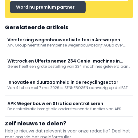
Word nu premium partner
Gerelateerde artikels
Versterking wegenbouwactiviteiten in Antwerpen
APK Group neemt het Kempense wegenbouwbedrijf AGBb over,
onderdeel van B&R Bouwgroep. Met deze strategische overname
groeien de wegenbouwactiviteiten van APK Group met ongeveer
15%.
Wittrock en Ulferts nemen 234 Genie-machines in
Genie heeft een grote bestelling van 234 machines geleverd aan
gebruik, incl. superboom
Wittrock Group, Ulferts & Wittrock en Ulferts. Het pakket omvat
next‑gen GS-schaarliften, TraX-rupshoogwerkers en een
ZX‑135/70 “super boom”. Met deze levering rondt Genie een
Innovatie en duurzaamheid in de recyclingsector
grootschalig investeringsproject bij de betrokken bedrijven af.
Van 4 tot en met 7 mei 2026 is SENNEBOGEN aanwezig op de IFAT
in München, de toonaangevende vakbeurs voor water-, riool-,
afval- en grondstoffenbeheer.
APK Wegenbouw en Stratica centraliseren
De centralisatie brengt alle ondersteunende functies van APK
Wegenbouw en Stratica NV samen onder één dak. Calculatie,
aankoop, planning en projectcoördinatie zullen nu opereren
Zelf nieuws te delen?
vanuit dezelfde locatie, wat de interne communicatie versnelt en
de door
Heb je nieuws dat relevant is voor onze redactie? Deel het
met ons via het meldformulier.