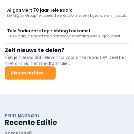
Allgon viert 70 jaar Tele Radio
De Allgon Group feliciteert Tele Radio met een bijzondere mijlpaal:
70 jaar van innovatie, betrouwbaarheid en wereldwijde groei. Wat
in 1955 begon als een kleinschalig initiatief, is uitgegroeid tot een
wereldleider in draadloze besturingstechnologie
Tele Radio zet stap richting toekomst
Tele Radio, de grootste dochteronderneming van Allgon, heeft
officieel haar nieuwste productlijn gelanceerd. Onder de naam
PAQ presenteert het bedrijf een reeks geavanceerde industriële
Zelf nieuws te delen?
afstandsbedieningen, die hun debuut zal maken tijdens bauma
2025
Heb je nieuws dat relevant is voor onze redactie? Deel het
met ons via het meldformulier.
Nieuws melden
PRINT MAGAZINE
Recente Editie
22 mei 2026