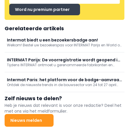
Word nu premium partner
Gerelateerde artikels
Intermat biedt u een bezoekersbadge aan!
Welkom! Bestel uw bezoekerspas voor INTERMAT Parijs en World of
Concrete Europe en ontvang deze per e-mail. Print hem uit en laat
hem zien bij de ingang. Gratis code: BELDIG24 Tot dan!
INTERMAT Parijs: De voorregistratie wordt geopend in
Tijdens INTERMAT ontmoet u gerenommeerde fabrikanten en
december!
leveranciers, legt u waardevolle relaties, wisselt u ideeën uit met
experts en ontdekt u de nieuwste trends en technologische
innovaties in de bouwsector.
Intermat Paris: het platform voor de badge-aanvraag
Ontdek de nieuwste trends in de bouwsector van 24 tot 27 april
is geopend
2024 in Paris Nord Villepinte. Het platform voor de badge-
aanvraag is geopend. Sluit je bij ons aan!
Zelf nieuws te delen?
Heb je nieuws dat relevant is voor onze redactie? Deel het
met ons via het meldformulier.
Nieuws melden