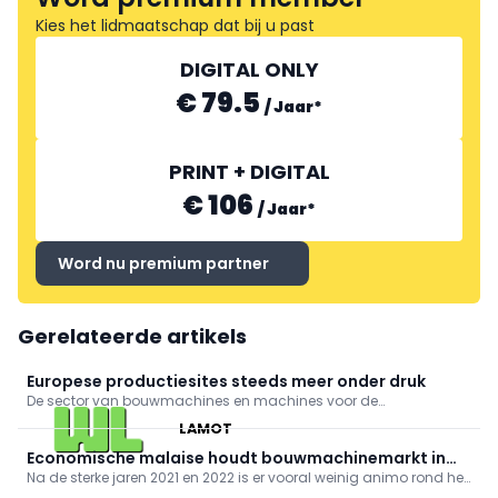
Kies het lidmaatschap dat bij u past
DIGITAL ONLY
€ 79.5
/
Jaar
*
PRINT + DIGITAL
€ 106
/
Jaar
*
Word nu premium partner
Gerelateerde artikels
Europese productiesites steeds meer onder druk
De sector van bouwmachines en machines voor de
bouwmaterialenindustrie kijkt met toenemende bezorgdheid
LAMOT
naar de komende maanden. Niet langer conjuncturele
schommelingen, maar structurele problemen wegen op de
Economische malaise houdt bouwmachinemarkt in
vooruitzichten.
Na de sterke jaren 2021 en 2022 is er vooral weinig animo rond het
haar greep
segment van kleinere machines onder 10 ton. De verkoopcijfers