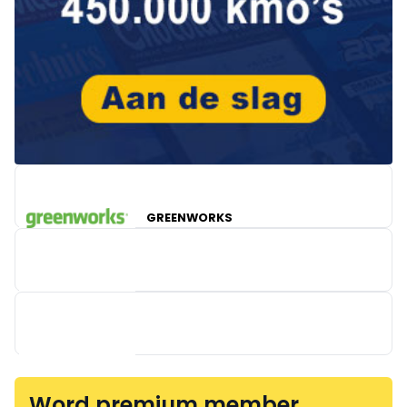
GREENWORKS
KERCKHOFS MATHIEU TRAILERS
Word premium member