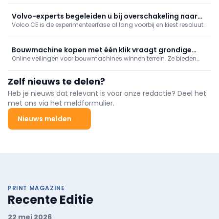
van grotere machines ogen stabieler, maar ook daar geen
vreugdetaferelen.
Volvo-experts begeleiden u bij overschakeling naar
Volco CE is de experimenteerfase al lang voorbij en kiest resoluut
elektrisch
voor verduurzaming in alle gelederen. Het perfecte bewijs
daarvoor zijn de nieuwe elektrische wiellader L90 Electric, de
knikdumpers A30 en A40 Electric en de EWR150 Electric
Bouwmachine kopen met één klik vraagt grondige
bandengraafmachine
Online veilingen voor bouwmachines winnen terrein. Ze bieden
voorbereiding
aannemers een breed aanbod, snelle beschikbaarheid en een
prijs die door biedingen tot stand komt.
Zelf nieuws te delen?
Heb je nieuws dat relevant is voor onze redactie? Deel het
met ons via het meldformulier.
Nieuws melden
PRINT MAGAZINE
Recente Editie
22 mei 2026