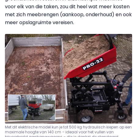
voor elk van die taken, zou dit heel wat meer kosten
met zich meebrengen (aankoop, onderhoud) en ook
meer opslagruimte vereisen.
Met dit elektrische model kun je tot 500 kg hydraulisch kiepen op een
maximale hoogte van 140 cm – ideaal voor het vullen van
bijvoorbeeld aanhangwagens – die je dankzij de standaard