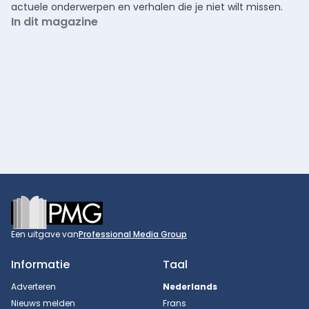
actuele onderwerpen en verhalen die je niet wilt missen.
In dit magazine
Footer
Een uitgave van
Professional Media Group
Informatie
Taal
Adverteren
Nederlands
Nieuws melden
Frans