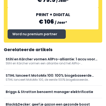
/
Jaar
*
PRINT + DIGITAL
€ 106
/
Jaar
*
Word nu premium partner
LAMOT
Gerelateerde artikels
Stihl en Kärcher vormen AllPro-alliantie: 1 accu voor
Stihl en Kärcher vormen een alliantie rond het AllPro-
120 pro-apparaten
accuplatform: één accu voor 120 professionele toestellen, 80%
laden in onder 10 min, 3.000 cycli en +60% piekvermogen. Stihl
levert het accusysteem; Kärcher ontwikkelt apparaten. Eerste
STIHL lanceert MotoMix 100: 100% biogebaseerde
producten in 2027.
STIHL lanceert MotoMix 100, de eerste 100% biogebaseerde
brandstof, 60% minder CO₂
speciale brandstof voor 2‑taktmotoren, ISCC-gecertificeerd. Ze
levert optimale prestaties met 60% minder CO2, brandt schoon en
is ethanolvrij. Gelimiteerde Centennial Edition ter ere van 100 jaar
Briggs & Stratton benoemt manager elektrificatie
STIHL.
Black&Decker: geef je gazon een gezonde boost