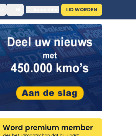
LID WORDEN
ek
NL
Aanmelden
Word premium member
Kies het lidmaatschap dat bij u past