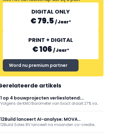
DIGITAL ONLY
€ 79.5
/
Jaar
*
PRINT + DIGITAL
€ 106
/
Jaar
*
Word nu premium partner
Gerelateerde artikels
1 op 4 bouwprojecten verlieslatend;
Volgens de KMO Barometer van Exact draait 27% van
digitalisering biedt 10% groei
bouwprojecten verlies door gebrek aan realtime
inzicht en lage digitalisering op de werf. 90%
verwacht met volledig project- en capaciteitszicht
12Build lanceert AI-analyse; MOVA
circa 10% extra omzet. Inflatie en laattijdige
12Build Sales BV lanceert na maanden co-creatie
introduceert 12-nozzle 3D-printer
betalingen (gem. €20.000) drukken marges.
twee AI-functies voor de preconstructiefase: AI
Documenten Analyse en AI Offerte Analyse, die de