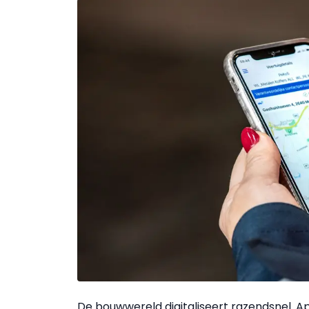
De bouwwereld digitaliseert razendsnel. 