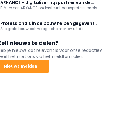
administratieve workload merkbaar verlagen. Verder
ARKANCE – digitaliseringspartner van de
onthult MOVA AtomForm op RAPID + TCT Boston 2026
BIM-expert ARKANCE ondersteunt bouwprofessionals
bouwprofessional
de Palette 300, een vlaggenschip-3D-printer met
wereldwijd met digitale transformatieoplossingen op
automatische nozzle-swapping via 12 spuitmonden
maat voor het efficiënter en duurzamer ontwerpen,
voor sneller en veelzijdiger printen.
maken, bouwen en beheren van gebouwen.
Professionals in de bouw helpen gegevens in
Alle grote bouwtechnologische merken uit de
te zetten
uitgebreide Hexagon-portefeuille zijn
vertegenwoordigd, waaronder Leica
Zelf nieuws te delen?
Geosystems, AGTEK, Xwatch, Bricsys en OxBlue.
Heb je nieuws dat relevant is voor onze redactie?
Deel het met ons via het meldformulier.
Nieuws melden