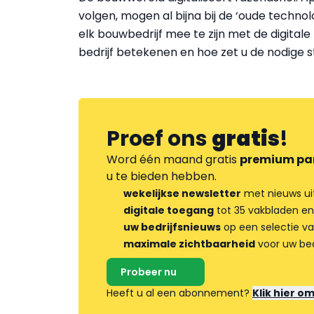
volgen, mogen al bijna bij de ‘oude technol
elk bouwbedrijf mee te zijn met de digital
bedrijf betekenen en hoe zet u de nodige
Proef ons
gratis
!
Word één maand gratis
premium pa
u te bieden hebben.
wekelijkse newsletter
met nieuws ui
digitale toegang
tot 35 vakbladen en
uw bedrijfsnieuws
op een selectie v
maximale zichtbaarheid
voor uw bed
Probeer nu
Heeft u al een abonnement?
Klik hier o