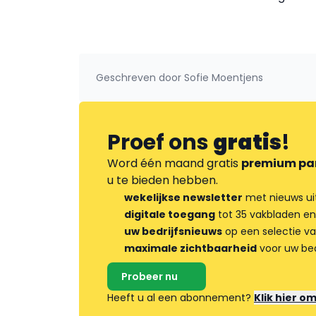
Geschreven door
Sofie Moentjens
Proef ons
gratis
!
Word één maand gratis
premium pa
u te bieden hebben.
wekelijkse newsletter
met nieuws ui
digitale toegang
tot 35 vakbladen en
uw bedrijfsnieuws
op een selectie v
maximale zichtbaarheid
voor uw bed
Probeer nu
Heeft u al een abonnement?
Klik hier o