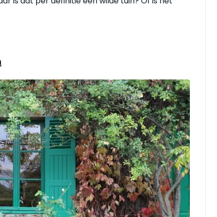
 is dat per definitie een wilde tuin? Of is het
n