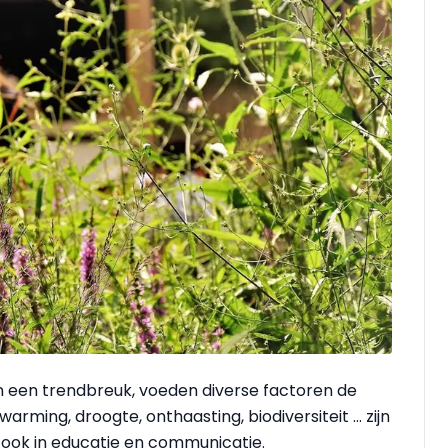
 een trendbreuk, voeden diverse factoren de
ming, droogte, onthaasting, biodiversiteit ... zijn
n ook in educatie en communicatie.