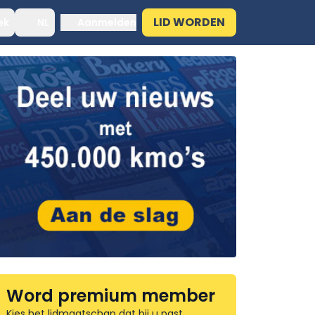
LID WORDEN
ek
NL
Aanmelden
Word premium member
Kies het lidmaatschap dat bij u past