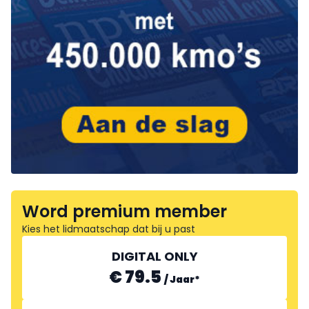
Word premium member
Kies het lidmaatschap dat bij u past
DIGITAL ONLY
€ 79.5
/
Jaar
*