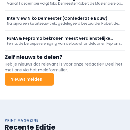
Vanaf 1 december volgt Niko Demeester Robert de Mûelenaere op
Confederatie Bouw
als gedelegeerd bestuurder van de Confederatie Bouw. Deze 51-
jarige economist en voormalig secretaris-generaal van de
Vlaamse ondernemersorganisatie Voka is klaar om zijn taak...
Interview Niko Demeester (Confederatie Bouw)
Na bijna een kwarteeuw trekt gedelegeerd bestuurder Robert de
Mûelenaere de deur van de Confederatie Bouw definitief achter
zich dicht. Niko Demeester, economist en voormalig nummer
twee van Voka, volgt hem op en heeft duidelijke ambities.
FEMA & Feproma bekronen meest verdienstelijke
Fema, de beroepsvereniging van de bouwhandelaar en Feproma,
producent en handelaar
de beroeps­federatie van de producenten van bouwmaterialen,
reikten op donderdag 20 februari opnieuw hun awards uit. Na
Zelf nieuws te delen?
zeven jaar afwezigheid streek het event neer in Salons Waerboom
te Groot-bijgaarden alwaar het zijn 200 gasten een rijk gevulde
Heb je nieuws dat relevant is voor onze redactie? Deel het
avond voorschotelde.
met ons via het meldformulier.
Nieuws melden
PRINT MAGAZINE
Recente Editie