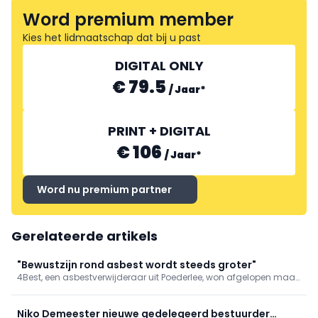
Word premium member
Kies het lidmaatschap dat bij u past
DIGITAL ONLY
€ 79.5
/
Jaar
*
PRINT + DIGITAL
€ 106
/
Jaar
*
Word nu premium partner
Gerelateerde artikels
"Bewustzijn rond asbest wordt steeds groter"
4Best, een asbestverwijderaar uit Poederlee, won afgelopen maart
de Thor Award voor Iniator van het jaar, de prijs voor een jong,
veelbelovend bouwbedrijf. De nu 27-jarige Niels Laenen startte het
bedrijf twee jaar geleden.
Niko Demeester nieuwe gedelegeerd bestuurder