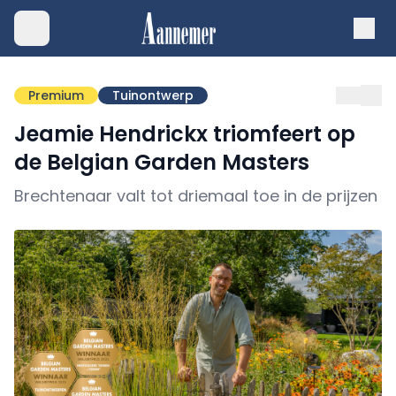
Premium
Tuinontwerp
Jeamie Hendrickx triomfeert op
de Belgian Garden Masters
Brechtenaar valt tot driemaal toe in de prijzen