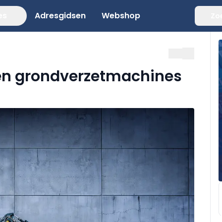
es
Adresgidsen
Webshop
Zo
en grondverzetmachines