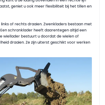
g kunt u de lading bovendien in een rechte lijn
st, geniet u ook meer flexibiliteit bij het tillen en
links of rechts draaien. Zwenkladers bestaan met
. Een schranklader heeft daarentegen altijd een
pe wiellader bestuurt u doordat de wielen of
heid draaien. Ze zijn uiterst geschikt voor werken