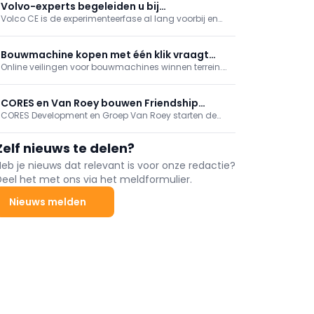
ogen stabieler, maar ook daar geen
Volvo-experts begeleiden u bij
vreugdetaferelen.
Volco CE is de experimenteerfase al lang voorbij en
overschakeling naar elektrisch
kiest resoluut voor verduurzaming in alle gelederen.
Het perfecte bewijs daarvoor zijn de nieuwe
elektrische wiellader L90 Electric, de knikdumpers A30
Bouwmachine kopen met één klik vraagt
en A40 Electric en de EWR150 Electric
Online veilingen voor bouwmachines winnen terrein.
grondige voorbereiding
bandengraafmachine
Ze bieden aannemers een breed aanbod, snelle
beschikbaarheid en een prijs die door biedingen tot
stand komt.
CORES en Van Roey bouwen Friendship
CORES Development en Groep Van Roey starten de
Residence op iconische Chiquita-site
volgende fase van Friendship Residence op de
voormalige Chiquita-site op Het Eilandje. Het project
Zelf nieuws te delen?
omvat zes gebouwen met wonen, horeca en retail.
Eerste opleveringen in 2028; volledige afronding
Heb je nieuws dat relevant is voor onze redactie?
tegen 2030-31.
Deel het met ons via het meldformulier.
Nieuws melden