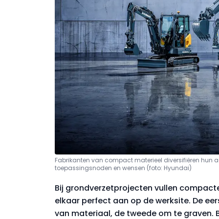
Fabrikanten van compact materieel diversifiëren hu
toepassingsnoden en wensen (foto: Hyundai)
Bij grondverzetprojecten vullen compac
elkaar perfect aan op de werksite. De ee
van materiaal, de tweede om te graven. Bi