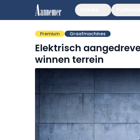
Ontdek
Publicati
Premium
Graafmachines
Elektrisch aangedrev
winnen terrein