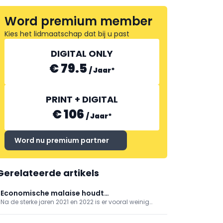
Word premium member
Kies het lidmaatschap dat bij u past
DIGITAL ONLY
KEESTRACK
€ 79.5
/
Jaar
*
PRINT + DIGITAL
€ 106
/
Jaar
*
Word nu premium partner
Gerelateerde artikels
Economische malaise houdt
Na de sterke jaren 2021 en 2022 is er vooral weinig
bouwmachinemarkt in haar greep
animo rond het segment van kleinere machines
onder 10 ton. De verkoopcijfers van grotere machines