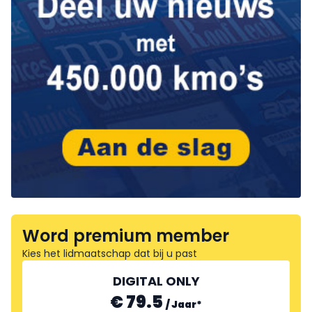
Word premium member
Kies het lidmaatschap dat bij u past
DIGITAL ONLY
€ 79.5
/
Jaar
*