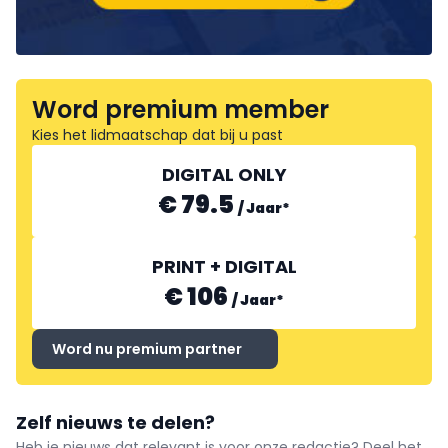
Word premium member
Kies het lidmaatschap dat bij u past
DIGITAL ONLY
€ 79.5
/
Jaar
*
PRINT + DIGITAL
€ 106
/
Jaar
*
Word nu premium partner
Zelf nieuws te delen?
Heb je nieuws dat relevant is voor onze redactie? Deel het