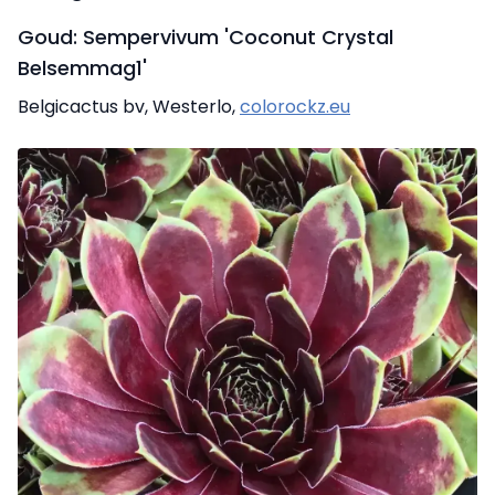
Goud: Sempervivum 'Coconut Crystal
Belsemmag1'
Belgicactus bv, Westerlo,
colorockz.eu