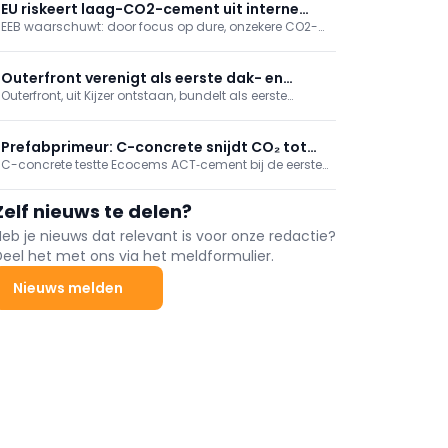
landstalen. Tegen eind 2026 volgt extra digitalisering
EU riskeert laag-CO2-cement uit interne
met online videomodules en meer maatwerk.
EEB waarschuwt: door focus op dure, onzekere CO2-
markt te sluiten
afvang sluit EU goedkope laagkoolstofcementen uit.
Minder klinker, alternatieve binders en circulariteit
kunnen nu 40-70% CO2 besparen; vraag om
Outerfront verenigt als eerste dak- en
prestatie-eisen in normen en aanbesteding.
Outerfront, uit Kijzer ontstaan, bundelt als eerste
gevelspecialisten in bouwgroep
bouwgroep dak- en gevelbedrijven. Het biedt
gedeelde services voor administratie, digitalisering
en marketing, terwijl merken behouden blijven. Kijzer,
Prefabprimeur: C-concrete snijdt CO₂ tot
Roof Projects en ASP Gevels zijn al aangesloten.
C-concrete testte Ecocems ACT‑cement bij de eerste
67,5% met Ecocems ACT-cement
grootschalige prefabtoepassing en reduceerde de
CO2‑uitstoot tot 67,5%, zonder aanpassingen aan
Zelf nieuws te delen?
productie of werf en met gelijke prestaties. De
technologie is schaalbaar; een fabriek in Duinkerke
Heb je nieuws dat relevant is voor onze redactie?
opent eind 2026.
Deel het met ons via het meldformulier.
Nieuws melden