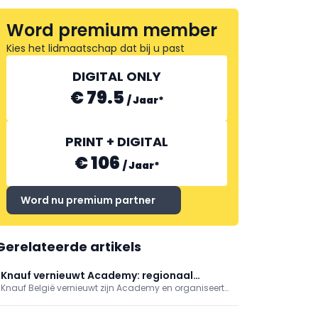
Word premium member
BEWI ISOBOUW
Kies het lidmaatschap dat bij u past
DIGITAL ONLY
€ 79.5
/
Jaar
*
PRINT + DIGITAL
€ 106
/
Jaar
*
Word nu premium partner
Gerelateerde artikels
Knauf vernieuwt Academy: regionaal
Knauf België vernieuwt zijn Academy en organiseert
maatwerk en digitale modules
voortaan praktijkgerichte opleidingen op
partnerlocaties in heel het land, met trainers in beide