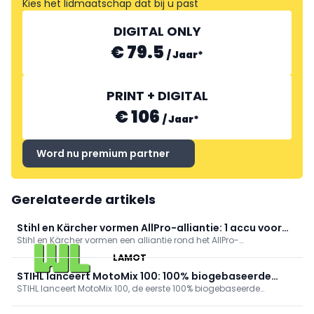
Kies het lidmaatschap dat bij u past
DIGITAL ONLY
€ 79.5
/
Jaar
*
PRINT + DIGITAL
€ 106
/
Jaar
*
Word nu premium partner
Gerelateerde artikels
Stihl en Kärcher vormen AllPro-alliantie: 1 accu voor
Stihl en Kärcher vormen een alliantie rond het AllPro-
120 pro-apparaten
accuplatform: één accu voor 120 professionele toestellen, 80%
LAMOT
laden in onder 10 min, 3.000 cycli en +60% piekvermogen. Stihl
levert het accusysteem; Kärcher ontwikkelt apparaten. Eerste
STIHL lanceert MotoMix 100: 100% biogebaseerde
producten in 2027.
STIHL lanceert MotoMix 100, de eerste 100% biogebaseerde
brandstof, 60% minder CO₂
speciale brandstof voor 2‑taktmotoren, ISCC-gecertificeerd. Ze
levert optimale prestaties met 60% minder CO2, brandt schoon en