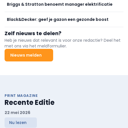
is ethanolvrij. Gelimiteerde Centennial Edition ter ere van 100 jaar
Briggs & Stratton benoemt manager elektrificatie
STIHL.
Black&Decker: geef je gazon een gezonde boost
Zelf nieuws te delen?
Heb je nieuws dat relevant is voor onze redactie? Deel het
met ons via het meldformulier.
Nieuws melden
PRINT MAGAZINE
Recente Editie
22 mei 2026
Nu lezen