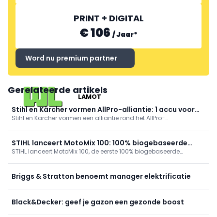
PRINT + DIGITAL
€ 106
/
Jaar
*
Word nu premium partner
Gerelateerde artikels
LAMOT
Stihl en Kärcher vormen AllPro-alliantie: 1 accu voor
Stihl en Kärcher vormen een alliantie rond het AllPro-
120 pro-apparaten
accuplatform: één accu voor 120 professionele toestellen, 80%
laden in onder 10 min, 3.000 cycli en +60% piekvermogen. Stihl
levert het accusysteem; Kärcher ontwikkelt apparaten. Eerste
STIHL lanceert MotoMix 100: 100% biogebaseerde
producten in 2027.
STIHL lanceert MotoMix 100, de eerste 100% biogebaseerde
brandstof, 60% minder CO₂
speciale brandstof voor 2‑taktmotoren, ISCC-gecertificeerd. Ze
levert optimale prestaties met 60% minder CO2, brandt schoon en
is ethanolvrij. Gelimiteerde Centennial Edition ter ere van 100 jaar
Briggs & Stratton benoemt manager elektrificatie
STIHL.
Black&Decker: geef je gazon een gezonde boost