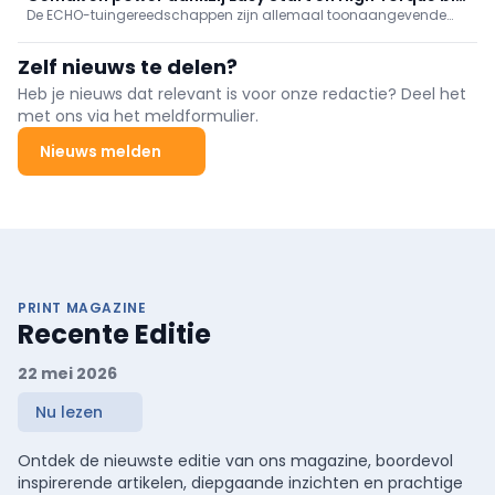
De ECHO-tuingereedschappen zijn allemaal toonaangevende
ECHO
toestellen, elk in hun categorie. We belichten hier graag twee
eigenschappen, specifiek voor een deel van die toestellen.
Zelf nieuws te delen?
Heb je nieuws dat relevant is voor onze redactie? Deel het
met ons via het meldformulier.
Nieuws melden
PRINT MAGAZINE
Recente Editie
22 mei 2026
Nu lezen
Ontdek de nieuwste editie van ons magazine, boordevol
inspirerende artikelen, diepgaande inzichten en prachtige