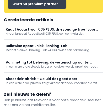
Word nu premium partner
Gerelateerde artikels
Knauf Acoustiwall 035 PLUS: drievoudige troef voor
Knauf lanceert Acoustiwall 035 PLUS, een semi-rigide
scheidingsmuren
glaswolisolatie voor scheidingsmuren in rijwoningen en
appartementen. Biedt uitstekende akoestiek, λ 0,035 W/mK en
vlotte plaatsing. Duurzaam, waterafstotend, met ECOSE-
Buildwise opent uniek Flanking-Lab
bindmiddel, in 30–60 mm (R tot 1,71 m²K/W).
Met het nieuwe Flanking-Lab wil Buildwise een hardnekkig
probleem in de bouwsector aanpakken: flankerende
geluidsoverdracht. In gecontroleerde labo-omstandigheden
onderzoekt het innovatiecentrum hoe geluid zich via
Van meting tot beleving: de wetenschap achter
aansluitingen en bouwknopen verspre
In een wereld die steeds luider en drukker wordt, groeit de nood
akoestisch comfort
aan akoestisch comfort. De Belgische regelgeving verplicht stilte
en verstaanbaarheid in gebouwen, en de vraag naar duurzame
geluidsoplossingen stijgt.
Akoestiekfabriek – Geluid dat goed doet
In een wereld vol prikkels, zorgt Akoestiekfabriek voor rust die telt.
Wij maken akoestische oplossingen die méér doen dan alleen
geluid absorberen. Dit doen we op een stijlvolle en duurzame
Zelf nieuws te delen?
manier.
Heb je nieuws dat relevant is voor onze redactie? Deel het
met ons via het meldformulier.