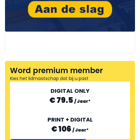
Word premium member
AKOMO
Kies het lidmaatschap dat bij u past
DIGITAL ONLY
€ 79.5
/
Jaar
*
PRINT + DIGITAL
€ 106
/
Jaar
*