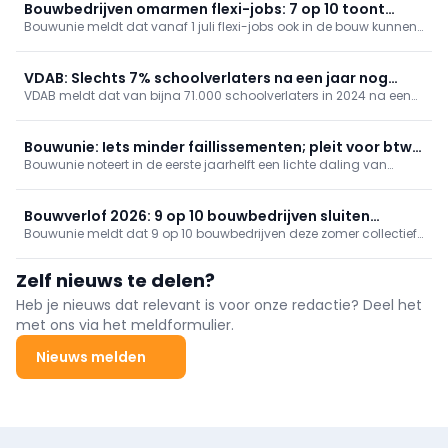
Bouwbedrijven omarmen flexi-jobs: 7 op 10 toont
Bouwunie meldt dat vanaf 1 juli flexi-jobs ook in de bouw kunnen.
interesse
7 op 10 bouwbedrijven is geïnteresseerd, gemiddeld voor
10u/week; ruim een kwart wil zeker aanwerven. Slechts 4% ziet
flexi’s als vervanging. Bedrijven vrezen kandidaatenschaarste en
VDAB: Slechts 7% schoolverlaters na een jaar nog
administratie.
VDAB meldt dat van bijna 71.000 schoolverlaters in 2024 na een
werkzoekend
jaar slechts 7% werkzoekend is, ondanks minder vacatures
(-12%). Diploma, specialisatiejaar en duaal leren vergroten
kansen; STEM, zorg en bouw scoren sterk. Hoger diploma: 3%
Bouwunie: Iets minder faillissementen; pleit voor btw-
werkzoekend; zonder kwalificatie: 23%.
Bouwunie noteert in de eerste jaarhelft een lichte daling van
verlaging nieuwbouw
faillissementen (1.372), maar de bouw blijft verzwakt, vooral
nieuwbouw. Ze vraagt btw-verlaging voor de enige eigen woning
en huurwoningen (minstens 15 jaar), plus actie rond gronden,
Bouwverlof 2026: 9 op 10 bouwbedrijven sluiten
leegstand en rechtszekerheid.
Bouwunie meldt dat 9 op 10 bouwbedrijven deze zomer collectief
collectief
sluiten, vaak om praktische redenen. Het bouwverlof is per regio
afgesproken en geen verplichting; start in Brussel-Halle-Vilvoorde
Zelf nieuws te delen?
op 6 juli. Werknemers vragen wel vaker flexibel verlof.
Heb je nieuws dat relevant is voor onze redactie? Deel het
met ons via het meldformulier.
Nieuws melden