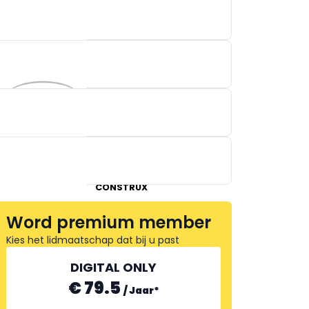
KERCKHOFS MATHIEU
TRAILERS
EVVA
VAN DER SPEK
CONSTRUX
Word premium member
Kies het lidmaatschap dat bij u past
DIGITAL ONLY
VAN HAUT
€ 79.5
/
Jaar
*