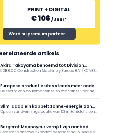
PRINT + DIGITAL
€ 106
/
Jaar
*
Word nu premium partner
Gerelateerde artikels
Akira Takayama benoemd tot Division
KOBELCO Construction Machinery Europe B.V. (KCME)
Director Cranes Division Kobelco
kondigt met genoegen de benoeming aan van Akira
(Andy) Takayama tot Division Director van de Cranes
Division.
Europese productiesites steeds meer onder
De sector van bouwmachines en machines voor de
druk
bouwmaterialenindustrie kijkt met toenemende
bezorgdheid naar de komende maanden. Niet
langer conjuncturele schommelingen, maar
Slim laadplein koppelt zonne-energie aan
structurele problemen wegen op de vooruitzichten.
Op een zandwinningslocatie van K3 in Echteld is een
emissieloos bouwen
slim laadplein gerealiseerd dat lokaal opgewekte
zonne-energie direct inzet voor het laden van
elektrisch bouwmaterieel.
Bergerat Monnoyeur verrijkt zijn aanbod
Bergerat Monnoyeur kondigt de lancering in België en
met Faresin-verreikers