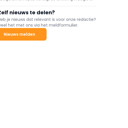
Luxemburg aan van zijn aanbod Faresin Industries-
verreikers. Dankzij dit strategische partnerschap kan
Zelf nieuws te delen?
de distributeur zijn klanten een volledig gamma
overslag- en hefmaterieel aanbieden.
Heb je nieuws dat relevant is voor onze redactie?
Deel het met ons via het meldformulier.
Nieuws melden