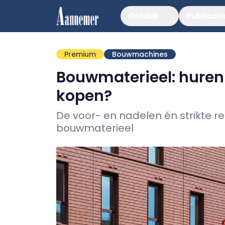
Ontdek
Publicati
Premium
Bouwmachines
Bouwmaterieel: huren 
kopen?
De voor- en nadelen én strikte r
bouwmaterieel