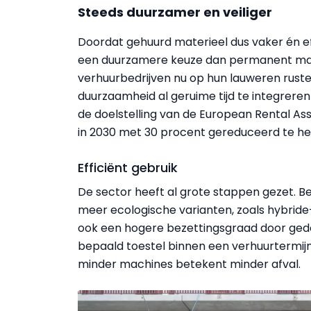
Steeds duurzamer en veiliger
Doordat gehuurd materieel dus vaker én eff
een duurzamere keuze dan permanent mach
verhuurbedrijven nu op hun lauweren rust
duurzaamheid al geruime tijd te integreren
de doelstelling van de European Rental As
in 2030 met 30 procent gereduceerd te h
Efficiënt gebruik
De sector heeft al grote stappen gezet. B
meer ecologische varianten, zoals hybrid
ook een hogere bezettingsgraad door gede
bepaald toestel binnen een verhuurtermijn 
minder machines betekent minder afval.