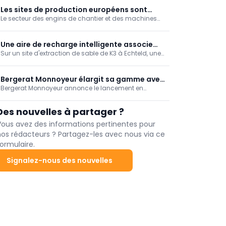
Grues.
Les sites de production européens sont
Le secteur des engins de chantier et des machines
soumis à une pression croissante
destinées à l'industrie des matériaux de construction
envisage les mois à venir avec une inquiétude
croissante. Ce ne sont plus les fluctuations
Une aire de recharge intelligente associe
conjoncturelles, mais des problèmes structurels qui
Sur un site d'extraction de sable de K3 à Echteld, une
l'énergie solaire à la construction sans
pèsent sur les perspectives.
aire de recharge intelligente a été mise en place, qui
émissions
utilise directement l'énergie solaire produite
localement pour recharger des engins de chantier
Bergerat Monnoyeur élargit sa gamme avec
électriques.
Bergerat Monnoyeur annonce le lancement en
les télescopiques Faresin
Belgique et au Luxembourg de sa gamme de
télescopiques Faresin Industries. Grâce à ce
Des nouvelles à partager ?
partenariat stratégique, le distributeur est en mesure
de proposer à ses clients une gamme complète
Vous avez des informations pertinentes pour
d'équipements de manutention et de levage.
nos rédacteurs ? Partagez-les avec nous via ce
ormulaire.
Signalez-nous des nouvelles