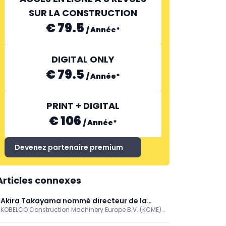
SUR LA CONSTRUCTION
€ 79.5
/
Année
*
DIGITAL ONLY
€ 79.5
/
Année
*
PRINT + DIGITAL
€ 106
/
Année
*
Devenez partenaire premium
Articles connexes
Akira Takayama nommé directeur de la
KOBELCO Construction Machinery Europe B.V. (KCME)
division Grues chez Kobelco
a le plaisir d'annoncer la nomination d'Akira (Andy)
Takayama au poste de directeur de la division