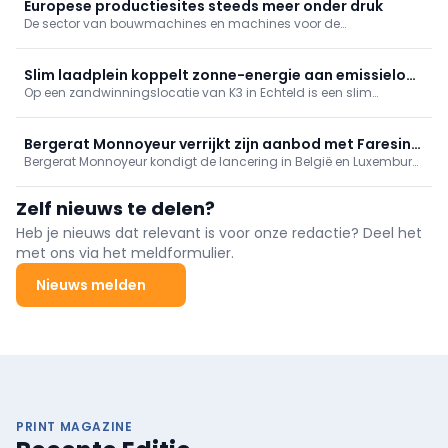
Europese productiesites steeds meer onder druk
De sector van bouwmachines en machines voor de
bouwmaterialenindustrie kijkt met toenemende bezorgdheid
naar de komende maanden. Niet langer conjuncturele
schommelingen, maar structurele problemen wegen op de
Slim laadplein koppelt zonne-energie aan emissieloos
vooruitzichten.
Op een zandwinningslocatie van K3 in Echteld is een slim
bouwen
laadplein gerealiseerd dat lokaal opgewekte zonne-energie
direct inzet voor het laden van elektrisch bouwmaterieel.
Bergerat Monnoyeur verrijkt zijn aanbod met Faresin-
Bergerat Monnoyeur kondigt de lancering in België en Luxemburg
verreikers
aan van zijn aanbod Faresin Industries-verreikers. Dankzij dit
strategische partnerschap kan de distributeur zijn klanten een
Zelf nieuws te delen?
volledig gamma overslag- en hefmaterieel aanbieden.
Heb je nieuws dat relevant is voor onze redactie? Deel het
met ons via het meldformulier.
Nieuws melden
PRINT MAGAZINE