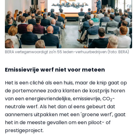
BERA vertegenwoordigt zo'n 55 leden-verhuurbedrijven (foto: BERA)
Emissievrije werf niet voor meteen
Het is een cliché als een huis, maar de knip gaat op
de portemonnee zodra klanten de kostprijs horen
van een energievriendelijke, emissievrije, CO
-
2
neutrale werf. Als het dan al eens gebeurt dat
aannemers uitpakken met een 'groene werf', gaat
het in de meeste gevallen om een piloot- of
prestigeproject.