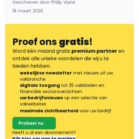
Geschreven door
Philip Viane
18 maart 2026
Proef ons
gratis
!
Word één maand gratis
premium partner
en
ontdek alle unieke voordelen die wij u te
bieden hebben.
wekelijkse newsletter
met nieuws uit uw
vakbranche
digitale toegang
tot 35 vakbladen en
financiële sectoroverzichten
uw bedrijfsnieuws
op een selectie van
vakwebsites
maximale zichtbaarheid
voor uw bedrijf
Probeer nu
Heeft u al een abonnement?
Klik hier om aan te melden