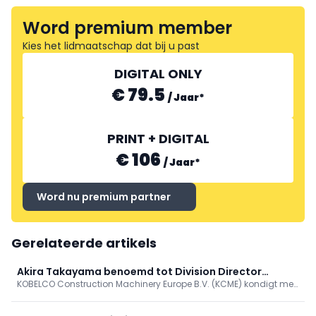
Word premium member
CONSTRUX
Kies het lidmaatschap dat bij u past
DIGITAL ONLY
€ 79.5
/
Jaar
*
PRINT + DIGITAL
€ 106
/
Jaar
*
Word nu premium partner
Gerelateerde artikels
Akira Takayama benoemd tot Division Director
KOBELCO Construction Machinery Europe B.V. (KCME) kondigt met
Cranes Division Kobelco
genoegen de benoeming aan van Akira (Andy) Takayama tot
Division Director van de Cranes Division.