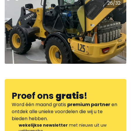
26
/
32
Proef ons
gratis
!
Word één maand gratis
premium partner
en
ontdek alle unieke voordelen die wij u te
bieden hebben.
wekelijkse newsletter
met nieuws uit uw
vakbranche