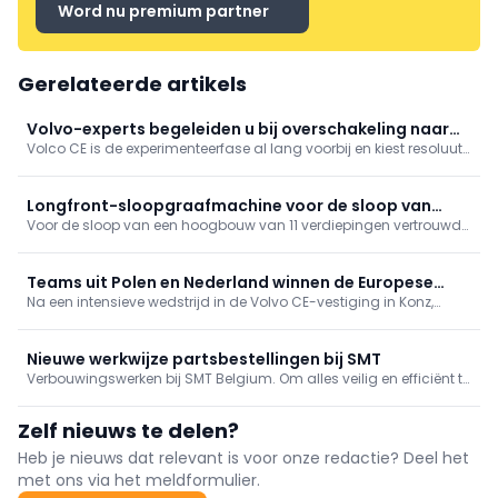
Word nu premium partner
Gerelateerde artikels
Volvo-experts begeleiden u bij overschakeling naar
Volco CE is de experimenteerfase al lang voorbij en kiest resoluut
elektrisch
voor verduurzaming in alle gelederen. Het perfecte bewijs
daarvoor zijn de nieuwe elektrische wiellader L90 Electric, de
knikdumpers A30 en A40 Electric en de EWR150 Electric
Longfront-sloopgraafmachine voor de sloop van
bandengraafmachine
Voor de sloop van een hoogbouw van 11 verdiepingen vertrouwde
prefabgebouw
aannemer Metzner GmbH daarom op krachtige technologie: de
117 ton zware SENNEBOGEN 870E Demolition longfront-
sloopgraafmachine.
Teams uit Polen en Nederland winnen de Europese
Na een intensieve wedstrijd in de Volvo CE-vestiging in Konz,
finale van Volvo CE Masters 2026
Duitsland, hebben Team Golden Boys van Volvo Maszyny
Budowlane Poland en Team The Dutchies van SMT Netherlands
B.V. zich geplaatst voor de Volvo CE Masters World Final 2026
Nieuwe werkwijze partsbestellingen bij SMT
Verbouwingswerken bij SMT Belgium. Om alles veilig en efficiënt te
laten verlopen, brengt dit tijdelijk een wijziging mee in de manier
waarop u parts bestelt en afhaalt.
Zelf nieuws te delen?
Heb je nieuws dat relevant is voor onze redactie? Deel het
met ons via het meldformulier.