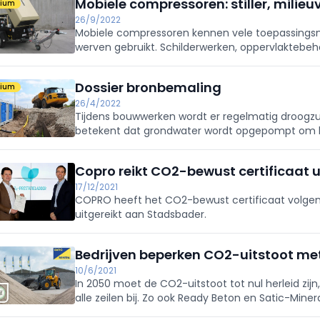
Mobiele compressoren: stiller, milieuv
mium
26/9/2022
Mobiele compressoren kennen vele toepassings
werven gebruikt. Schilderwerken, oppervlaktebehan
voegwerken, putboringen … allemaal maken ze al
Dossier bronbemaling
mium
26/4/2022
Tijdens bouwwerken wordt er regelmatig droogzu
betekent dat grondwater wordt opgepompt om he
Copro reikt CO2-bewust certificaat 
17/12/2021
COPRO heeft het CO2-bewust certificaat volgen
uitgereikt aan Stadsbader.
Bedrijven beperken CO2-uitstoot met
10/6/2021
In 2050 moet de CO2-uitstoot tot nul herleid zij
alle zeilen bij. Zo ook Ready Beton en Satic-Miner