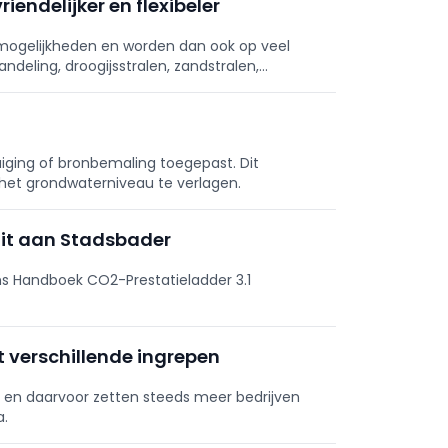
riendelijker en flexibeler
mogelijkheden en worden dan ook op veel
deling, droogijsstralen, zandstralen,
 eens gebruik van een compressor.
iging of bronbemaling toegepast. Dit
t grond­waterniveau te verlagen.
uit aan Stadsbader
s Handboek CO2-Prestatieladder 3.1
 verschillende ingrepen
n, en daarvoor zetten steeds meer bedrijven
a.