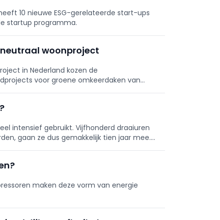
heeft 10 nieuwe ESG-gerelateerde start-ups
de startup programma.
eneutraal woonproject
oject in Nederland kozen de
edprojects voor groene omkeerdaken van
?
 intensief gebruikt. Vijfhonderd draaiuren
rden, gaan ze dus gemakkelijk tien jaar mee.
en?
mpressoren maken deze vorm van energie