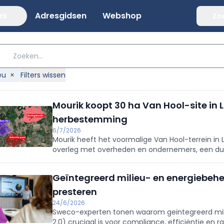
es
Adresgidsen
Webshop
Zo
eu
×
Filters wissen
Mourik koopt 30 ha Van Hool-site in 
herbestemming
6/7/2026
Mourik heeft het voormalige Van Hool-terrein in
overleg met overheden en ondernemers, een du
De strategische site moet opnieuw economische 
efficiënt ruimtegebruik.
Geïntegreerd milieu- en energiebehee
presteren
24/6/2026
Sweco-experten tonen waarom geïntegreerd milie
2.0) cruciaal is voor compliance, efficiëntie en 