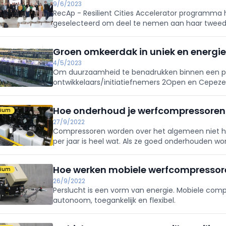
9/6/2023
RecAp - Resilient Cities Accelerator programma 
geselecteerd om deel te nemen aan haar twee
Groen omkeerdak in uniek en energi
4/5/2023
Om duurzaamheid te benadrukken binnen een pr
ontwikkelaars/initiatiefnemers 2Open en Cepez
JACKON Insulation.
Hoe onderhoud je werfcompressoren
mium
27/9/2022
Compressoren worden over het algemeen niet heel
per jaar is heel wat. Als ze goed onderhouden wo
Alleen wringt het schoentje op dat vlak al eens.
Hoe werken mobiele werfcompressor
mium
26/9/2022
Perslucht is een vorm van energie. Mobiele co
autonoom, toegankelijk en flexibel.