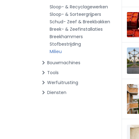
Sloop- & Recyclagewerken
Sloop- & Sorteergrijpers
Schud- Zeef & Breekbakken
Breek- & Zeefinstallaties
Breekhammers
Stofbestrijding
Milieu
chevron_right
Bouwmachines
chevron_right
Tools
chevron_right
Werfuitrusting
chevron_right
Diensten