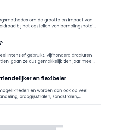
eningsmethodes om de grootte en impact van
 leidraad bij het opstellen van bemalingsnota's
?
 intensief gebruikt. Vijfhonderd draaiuren
rden, gaan ze dus gemakkelijk tien jaar mee.
riendelijker en flexibeler
mogelijkheden en worden dan ook op veel
deling, droogijsstralen, zandstralen,
k van een compressor.