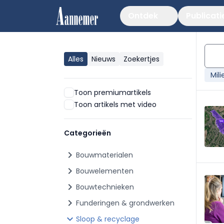
Ontdek
Publicati
Alles
Nieuws
Zoekertjes
Mili
Toon premiumartikels
Toon artikels met video
Categorieën
chevron_right
Bouwmaterialen
chevron_right
Bouwelementen
chevron_right
Bouwtechnieken
chevron_right
Funderingen & grondwerken
chevron_right
Sloop & recyclage