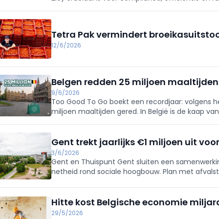
deadlines (M1: 1/7/2027, M2: 1/7/2028). Sweco beg
Tetra Pak vermindert broeikasuitsto
12/6/2026
Belgen redden 25 miljoen maaltijden
9/6/2026
Too Good To Go boekt een recordjaar: volgens h
miljoen maaltijden gered. In België is de kaap van
gebruikers. De app vermindert voedselverspillin
Gent trekt jaarlijks €1 miljoen uit v
3/6/2026
Gent en Thuispunt Gent sluiten een samenwerking:
netheid rond sociale hoogbouw. Plan met afvalstew
containerparken) en snelle opvolging bij nieuwe 
zwerfvuilheffing.
Hitte kost Belgische economie milja
29/5/2026