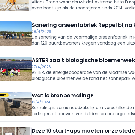
Allianz Trade waarschuwt dat extreme hitte Euro
even heet zijn als de recordjaren sinds 2014, verlie
2026-2030 5–7% groei, goed voor honderden milj
Sanering arseenfabriek Reppel bijna 
28/4/2026
De sanering van de voormalige arseenfabriek in R
dan 120 buurtbewoners kregen vandaag een uitzo
meter hoge saneringsberging. Sinds juni 2024 we
afgegraven, waarvan 245.000 m³ zwaar vervuild 
ASTER zaait biologische bloemenwei
werd gezuiverd en ca. 2.450 kg arseen verwijderd
onder controle is. OVAM en de Vlaamse overheid
27/4/2026
ASTER, de energiecoöperatie van de Vlaamse wo
buurtbetrokkenheid. De site krijgt een groene he
biologische bloemenweide rond het zonnepark va
zonnepark met batterijopslag.
zonnepark op gronden van een woonmaatschappij. 
braakliggende grond; de opbrengsten uit zonnest
Wat is bronbemaling?
mium
duurzame renovatie van bestaande sociale woni
mix van éénjarige en meerjarige soorten ingezaai
16/4/2024
Bemaling is soms noodzakelijk om verschillende r
sociale onderneming Veerkracht 4 voert de werke
leidingen of bouwen van kelders en ondergronds
weide voedsel en schuilplaatsen voor bestuivers
van de bouwput verlaagd te worden om droog t
energie in de wijk.
Deze 10 start-ups moeten onze stede