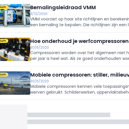
Bemalingsleidraad VMM
mium
3/12/2020
VMM voorziet op haar site richtlijnen en berek
een bemaling te bepalen. Die richtlijnen zijn een
in de aanvraag voor een omgevingsvergunning.
Hoe onderhoud je werfcompressoren
mium
30/6/2020
Compressoren worden over het algemeen niet heel
per jaar is heel wat. Als ze goed onderhouden wo
Alleen wringt het schoentje op dat vlak al eens.
Mobiele compressoren: stiller, milieuv
mium
30/6/2020
Mobiele compressoren kennen vele toepassings
werven gebruikt. Schilderwerken, oppervlaktebehan
voegwerken … allemaal maken ze al eens gebrui