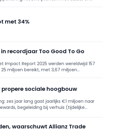
eleidt van gapanalyse tot certificatie.
ot met 34%
 in recordjaar Too Good To Go
et Impact Report 2025 werden wereldwijd 157
 25 miljoen bereikt, met 3,67 miljoen
g én drukt het boodschappenbudget.
oor propere sociale hoogbouw
 zes jaar lang gaat jaarlijks €1 miljoen naar
ards, begeleiding bij verhuis (tijdelijke
projecten. Financiering komt uit de Vlaamse
rden, waarschuwt Allianz Trade