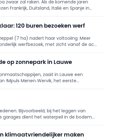
pa zwaar zal raken. Als de komende jaren
zen Frankrijk, Duitsland, Italië en Spanje in
arden. België wordt eveneens getroffen.
klaar: 120 buren bezoeken werf
eppel (7 ha) nadert haar voltooiing. Meer
nderlijk werfbezoek, met zicht vanaf de acht
rd 312.000 m³ verontreinigde grond
en veilig geborgen; 290.000 m³ grondwater
de op zonnepark in Lauwe
, waardoor de historische verontreiniging
 benadrukken transparantie en
onmaatschappijen, zaait in Lauwe een
rinrichting en onderzoekt plannen voor een
n !Mpuls Menen‑Wervik, het eerste
Het project activeert tijdelijk
room vloeien terug naar !Mpuls voor
ngen. Op 5.300 m2 wordt 11 kg zaad met een
d om de biodiversiteit te versterken. De
edenen. Bijvoorbeeld, bij het leggen van
n uit. Volgens ASTER en !Mpuls biedt de
e garages dient het waterpeil in de bodem
 en ondersteunt ze betaalbare, groene
e kunnen werken.
n klimaatvriendelijker maken