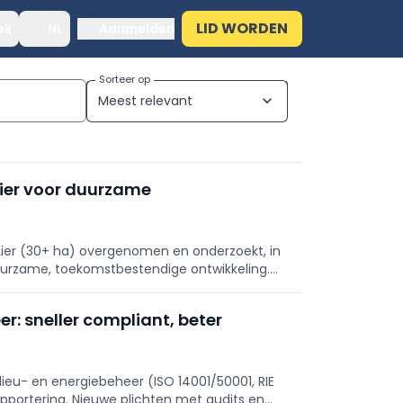
LID WORDEN
ek
NL
Aanmelden
Sorteer op
Meest relevant
expand_more
Lier voor duurzame
 Lier (30+ ha) overgenomen en onderzoekt, in
urzame, toekomstbestendige ontwikkeling.
betekenis krijgen voor Vlaanderen via
r: sneller compliant, beter
u- en energiebeheer (ISO 14001/50001, RIE
rapportering. Nieuwe plichten met audits en