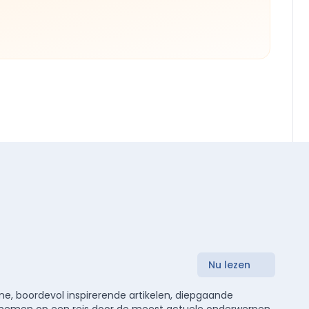
Nu lezen
e, boordevol inspirerende artikelen, diepgaande
meenemen op een reis door de meest actuele onderwerpen