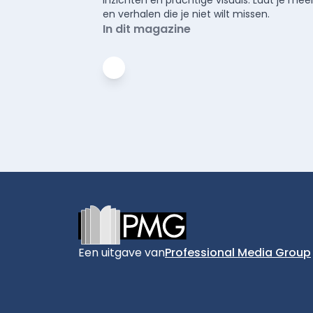
en verhalen die je niet wilt missen.
In dit magazine
Footer
Een uitgave van
Professional Media Group