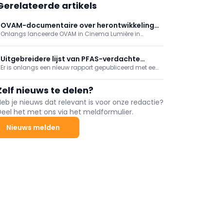
Gerelateerde artikels
OVAM-documentaire over herontwikkeling
Onlangs lanceerde OVAM in Cinema Lumière in
verontreinigde sites
Mechelen de documentaire 'Oude Gronden, nieuwe
kansen' over het potentieel van herontwikkeling van
verontreinigde sites in Vlaanderen.
Uitgebreidere lijst van PFAS-verdachte
Er is onlangs een nieuw rapport gepubliceerd met een
activiteiten
uitgebreide lijst van PFAS-verdachte activiteiten,
samen met een inschatting van het bijbehorende
Zelf nieuws te delen?
risico op bodemverontreiniging.
Heb je nieuws dat relevant is voor onze redactie?
Deel het met ons via het meldformulier.
Nieuws melden