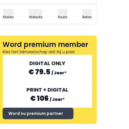
Mailen
Website
Route
Bellen
Word premium member
Kies het lidmaatschap dat bij u past
DIGITAL ONLY
€ 79.5
/
Jaar
*
PRINT + DIGITAL
€ 106
/
Jaar
*
Word nu premium partner