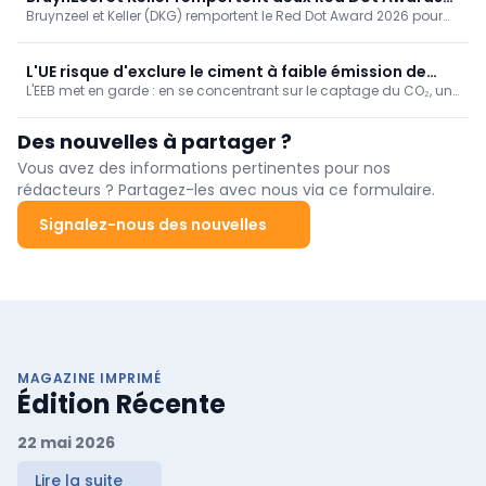
rénovation prioritaires et des aides financières correspondantes,
Bruynzeel et Keller (DKG) remportent le Red Dot Award 2026 pour
2026 pour leurs cuisines à base de matériaux
grâce à un rapport personnalisé et des conseils étape par étape.
leurs gammes de cuisines biosourcées Circo Atlas et enduura
biosourcés
elba. Ces cuisines permettent de réduire les émissions de CO₂ de
30 %. Une reconnaissance indépendante de l'innovation durable,
L'UE risque d'exclure le ciment à faible émission de
évolutive et abordable de DKG.
L'EEB met en garde : en se concentrant sur le captage du CO₂, une
CO₂ du marché intérieur
technologie coûteuse et incertaine, l'UE exclut les ciments à faible
teneur en carbone et peu coûteux. La réduction de la quantité de
Des nouvelles à partager ?
clinker, l'utilisation de liants alternatifs et l'économie circulaire
permettent aujourd'hui de réduire les émissions de CO₂ de 40 à
Vous avez des informations pertinentes pour nos
70 % ; il faut exiger l'intégration d'exigences de performance dans
rédacteurs ? Partagez-les avec nous via ce formulaire.
les normes et les appels d'offres.
Signalez-nous des nouvelles
MAGAZINE IMPRIMÉ
Édition Récente
22 mai 2026
Lire la suite